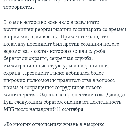
готовность страны к отражению нападений
террористов.
Learning English
Это министерство возникло в результате
СОЦИАЛЬНЫЕ СЕТИ
крупнейшей реорганизации госаппарата со времен
второй мировой войны. Примечательно, что
поначалу президент был против создания нового
ведомства, в состав которого вошли служба
Языки
береговой охраны, секретная служба,
иммиграционные структуры и пограничная
охрана. Президент также добивался более
широких полномочий правительства в вопросе
найма и сокращения сотрудников нового
министерства. Однако по прошествии года Джордж
Буш следующим образом оценивает деятельность
МВБ после нападений 11 сентября:
«Во многих отношениях жизнь в Америке