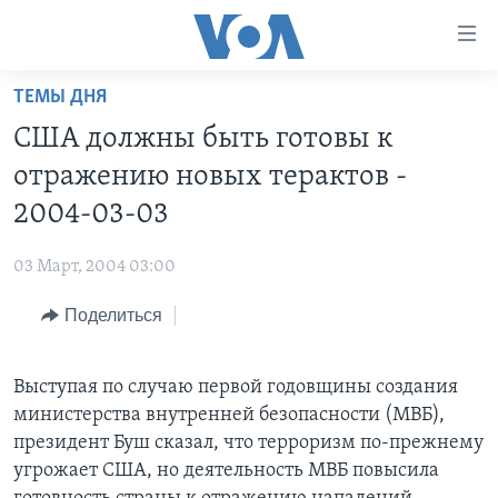
Линки
доступности
Перейти
ТЕМЫ ДНЯ
на
ГЛАВНОЕ
CША должны быть готовы к
основной
ПРОГРАММЫ
контент
отражению новых терактов -
ПРОЕКТЫ
Перейти
АМЕРИКА
2004-03-03
к
ЭКСПЕРТИЗА
НОВОСТИ ЗА МИНУТУ
УЧИМ АНГЛИЙСКИЙ
основной
03 Март, 2004 03:00
ИНТЕРВЬЮ
ИТОГИ
НАША АМЕРИКАНСКАЯ ИСТОРИЯ
навигации
Перейти
Поделиться
ФАКТЫ ПРОТИВ ФЕЙКОВ
ПОЧЕМУ ЭТО ВАЖНО?
А КАК В АМЕРИКЕ?
в
ЗА СВОБОДУ ПРЕССЫ
ДИСКУССИЯ VOA
АРТЕФАКТЫ
поиск
Выступая по случаю первой годовщины создания
УЧИМ АНГЛИЙСКИЙ
ДЕТАЛИ
АМЕРИКАНСКИЕ ГОРОДКИ
министерства внутренней безопасности (МВБ),
ВИДЕО
НЬЮ-ЙОРК NEW YORK
ТЕСТЫ
президент Буш сказал, что терроризм по-прежнему
угрожает США, но деятельность МВБ повысила
ПОДПИСКА НА НОВОСТИ
АМЕРИКА. БОЛЬШОЕ ПУТЕШЕСТВИЕ