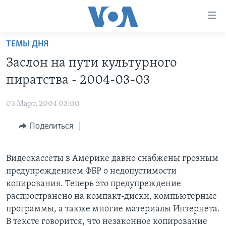
Линки
доступности
Перейти
ТЕМЫ ДНЯ
на
ГЛАВНОЕ
Заслон на пути культурного
основной
ПРОГРАММЫ
контент
пиратства - 2004-03-03
ПРОЕКТЫ
Перейти
АМЕРИКА
к
03 Март, 2004 03:00
ЭКСПЕРТИЗА
НОВОСТИ ЗА МИНУТУ
УЧИМ АНГЛИЙСКИЙ
основной
Поделиться
ИНТЕРВЬЮ
ИТОГИ
НАША АМЕРИКАНСКАЯ ИСТОРИЯ
навигации
Перейти
ФАКТЫ ПРОТИВ ФЕЙКОВ
ПОЧЕМУ ЭТО ВАЖНО?
А КАК В АМЕРИКЕ?
в
Видеокассеты в Америке давно снабжены грозным
ЗА СВОБОДУ ПРЕССЫ
ДИСКУССИЯ VOA
АРТЕФАКТЫ
поиск
предупреждением ФБР о недопустимости
УЧИМ АНГЛИЙСКИЙ
ДЕТАЛИ
АМЕРИКАНСКИЕ ГОРОДКИ
копирования. Теперь это предупреждение
распространено на компакт-диски, компьютерные
ВИДЕО
НЬЮ-ЙОРК NEW YORK
ТЕСТЫ
программы, а также многие материалы Интернета.
ПОДПИСКА НА НОВОСТИ
АМЕРИКА. БОЛЬШОЕ ПУТЕШЕСТВИЕ
В тексте говорится, что незаконное копирование