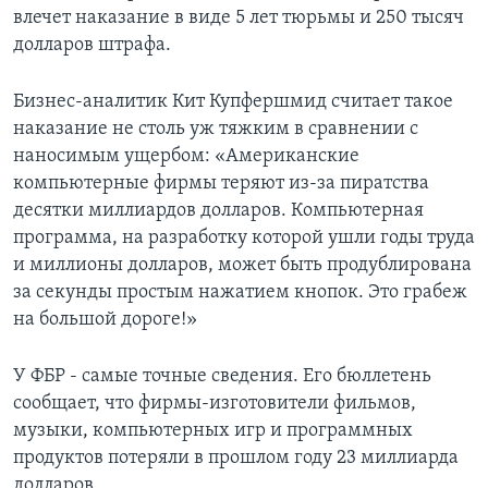
влечет наказание в виде 5 лет тюрьмы и 250 тысяч
Learning English
долларов штрафа.
СОЦИАЛЬНЫЕ СЕТИ
Бизнес-аналитик Кит Купфершмид считает такое
наказание не столь уж тяжким в сравнении с
наносимым ущербом: «Американские
компьютерные фирмы теряют из-за пиратства
Языки
десятки миллиардов долларов. Компьютерная
программа, на разработку которой ушли годы труда
и миллионы долларов, может быть продублирована
за секунды простым нажатием кнопок. Это грабеж
на большой дороге!»
У ФБР - самые точные сведения. Его бюллетень
сообщает, что фирмы-изготовители фильмов,
музыки, компьютерных игр и программных
продуктов потеряли в прошлом году 23 миллиарда
долларов.