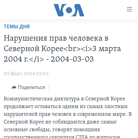
Линки
доступности
Перейти
ТЕМЫ ДНЯ
на
ГЛАВНОЕ
Нарушения прав человека в
основной
ПРОГРАММЫ
контент
Северной Корее<br><i>3 марта
ПРОЕКТЫ
Перейти
АМЕРИКА
2004 г.</i> - 2004-03-03
к
ЭКСПЕРТИЗА
НОВОСТИ ЗА МИНУТУ
УЧИМ АНГЛИЙСКИЙ
основной
03 Март, 2004 03:00
ИНТЕРВЬЮ
ИТОГИ
НАША АМЕРИКАНСКАЯ ИСТОРИЯ
навигации
Перейти
Поделиться
ФАКТЫ ПРОТИВ ФЕЙКОВ
ПОЧЕМУ ЭТО ВАЖНО?
А КАК В АМЕРИКЕ?
в
Коммунистическая диктатура в Северной Корее
ЗА СВОБОДУ ПРЕССЫ
ДИСКУССИЯ VOA
АРТЕФАКТЫ
поиск
продолжает оставаться одним из самых злостных
УЧИМ АНГЛИЙСКИЙ
ДЕТАЛИ
АМЕРИКАНСКИЕ ГОРОДКИ
нарушителей прав человек в современном мире. В
ВИДЕО
Северной Корее не соблюдаются даже самые
НЬЮ-ЙОРК NEW YORK
ТЕСТЫ
основные свободы, говорит помощник
ПОДПИСКА НА НОВОСТИ
АМЕРИКА. БОЛЬШОЕ ПУТЕШЕСТВИЕ
государственного секретаря США по вопросам