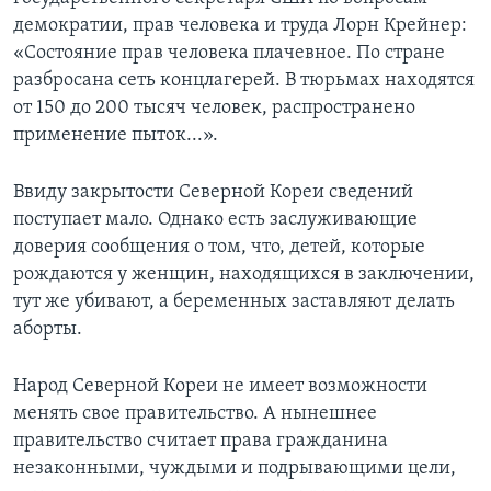
демократии, прав человека и труда Лорн Крейнер:
Learning English
«Состояние прав человека плачевное. По стране
разбросана сеть концлагерей. В тюрьмах находятся
СОЦИАЛЬНЫЕ СЕТИ
от 150 до 200 тысяч человек, распространено
применение пыток...».
Ввиду закрытости Северной Кореи сведений
Языки
поступает мало. Однако есть заслуживающие
доверия сообщения о том, что, детей, которые
рождаются у женщин, находящихся в заключении,
тут же убивают, а беременных заставляют делать
аборты.
Народ Северной Кореи не имеет возможности
менять свое правительство. А нынешнее
правительство считает права гражданина
незаконными, чуждыми и подрывающими цели,