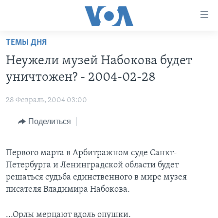
Линки
доступности
Перейти
ТЕМЫ ДНЯ
на
ГЛАВНОЕ
Неужели музей Набокова будет
основной
ПРОГРАММЫ
контент
уничтожен? - 2004-02-28
ПРОЕКТЫ
Перейти
АМЕРИКА
к
28 Февраль, 2004 03:00
ЭКСПЕРТИЗА
НОВОСТИ ЗА МИНУТУ
УЧИМ АНГЛИЙСКИЙ
основной
Поделиться
ИНТЕРВЬЮ
ИТОГИ
НАША АМЕРИКАНСКАЯ ИСТОРИЯ
навигации
Перейти
ФАКТЫ ПРОТИВ ФЕЙКОВ
ПОЧЕМУ ЭТО ВАЖНО?
А КАК В АМЕРИКЕ?
в
Первого марта в Арбитражном суде Санкт-
ЗА СВОБОДУ ПРЕССЫ
ДИСКУССИЯ VOA
АРТЕФАКТЫ
поиск
Петербурга и Ленинградской области будет
УЧИМ АНГЛИЙСКИЙ
ДЕТАЛИ
АМЕРИКАНСКИЕ ГОРОДКИ
решаться судьба единственного в мире музея
писателя Владимира Набокова.
ВИДЕО
НЬЮ-ЙОРК NEW YORK
ТЕСТЫ
ПОДПИСКА НА НОВОСТИ
АМЕРИКА. БОЛЬШОЕ ПУТЕШЕСТВИЕ
...Орлы мерцают вдоль опушки.