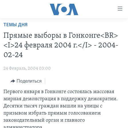
Линки
доступности
Перейти
ТЕМЫ ДНЯ
на
ГЛАВНОЕ
Прямые выборы в Гонконге<BR>
основной
ПРОГРАММЫ
контент
<I>24 февраля 2004 г.</I> - 2004-
ПРОЕКТЫ
Перейти
АМЕРИКА
02-24
к
ЭКСПЕРТИЗА
НОВОСТИ ЗА МИНУТУ
УЧИМ АНГЛИЙСКИЙ
основной
24 Февраль, 2004 03:00
ИНТЕРВЬЮ
ИТОГИ
НАША АМЕРИКАНСКАЯ ИСТОРИЯ
навигации
Перейти
Поделиться
ФАКТЫ ПРОТИВ ФЕЙКОВ
ПОЧЕМУ ЭТО ВАЖНО?
А КАК В АМЕРИКЕ?
в
Первого января в Гонконге состоялась массовая
ЗА СВОБОДУ ПРЕССЫ
ДИСКУССИЯ VOA
АРТЕФАКТЫ
поиск
мирная демонстрация в поддержку демократии.
УЧИМ АНГЛИЙСКИЙ
ДЕТАЛИ
АМЕРИКАНСКИЕ ГОРОДКИ
Десятки тысяч граждан вышли на улицы с
ВИДЕО
призывом избрать прямым голосованием
НЬЮ-ЙОРК NEW YORK
ТЕСТЫ
законодательный орган и главного
ПОДПИСКА НА НОВОСТИ
АМЕРИКА. БОЛЬШОЕ ПУТЕШЕСТВИЕ
администратора.