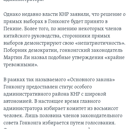
Learning English
Однако недавно власти КНР заявили, что решение о
прямых выборах в Гонконге будет принято в
СОЦИАЛЬНЫЕ СЕТИ
Пекине. Более того, по мнению некоторых членов
китайского руководства, сторонники прямых
выборов демонстрируют свою «непатриотичность».
Поборник демократии, гонконгский законодатель
Языки
Мартин Ли назвал подобные утверждения «крайне
тревожными».
В рамках так называемого «Основного закона»
Гонконгу предоставлен статус особого
административного района КНР с широкой
автономией. В настоящее время главного
администратора избирает комитет из восьмисот
человек. Лишь половина членов законодательного
совета Гонконга избирается путем голосования.