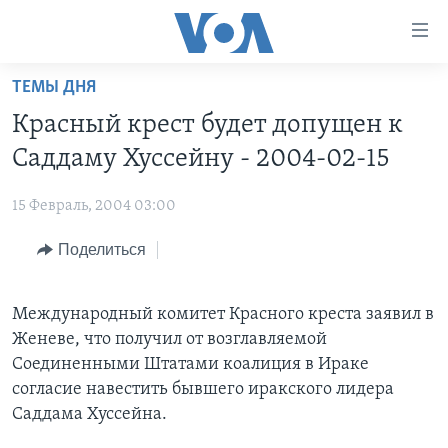
Линки
доступности
Перейти
ТЕМЫ ДНЯ
на
ГЛАВНОЕ
Красный крест будет допущен к
основной
ПРОГРАММЫ
контент
Саддаму Хуссейну - 2004-02-15
ПРОЕКТЫ
Перейти
АМЕРИКА
к
15 Февраль, 2004 03:00
ЭКСПЕРТИЗА
НОВОСТИ ЗА МИНУТУ
УЧИМ АНГЛИЙСКИЙ
основной
Поделиться
ИНТЕРВЬЮ
ИТОГИ
НАША АМЕРИКАНСКАЯ ИСТОРИЯ
навигации
Перейти
ФАКТЫ ПРОТИВ ФЕЙКОВ
ПОЧЕМУ ЭТО ВАЖНО?
А КАК В АМЕРИКЕ?
в
Международный комитет Красного креста заявил в
ЗА СВОБОДУ ПРЕССЫ
ДИСКУССИЯ VOA
АРТЕФАКТЫ
поиск
Женеве, что получил от возглавляемой
УЧИМ АНГЛИЙСКИЙ
ДЕТАЛИ
АМЕРИКАНСКИЕ ГОРОДКИ
Соединенными Штатами коалиция в Ираке
согласие навестить бывшего иракского лидера
ВИДЕО
НЬЮ-ЙОРК NEW YORK
ТЕСТЫ
Саддама Хуссейна.
ПОДПИСКА НА НОВОСТИ
АМЕРИКА. БОЛЬШОЕ ПУТЕШЕСТВИЕ