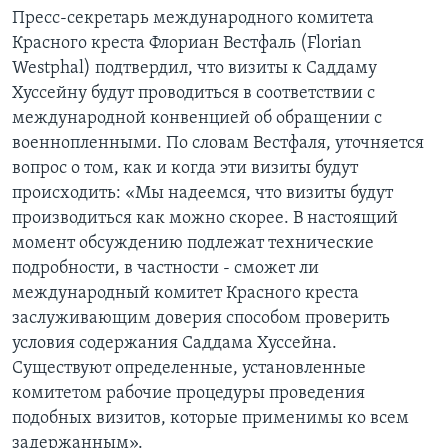
Пресс-секретарь международного комитета
Learning English
Красного креста Флориан Вестфаль (Florian
Westphal) подтвердил, что визиты к Саддаму
СОЦИАЛЬНЫЕ СЕТИ
Хуссейну будут проводиться в соответствии с
международной конвенцией об обращении с
военнопленными. По словам Вестфаля, уточняется
вопрос о том, как и когда эти визиты будут
Языки
происходить: «Мы надеемся, что визиты будут
производиться как можно скорее. В настоящий
момент обсуждению подлежат технические
подробности, в частности - сможет ли
международный комитет Красного креста
заслуживающим доверия способом проверить
условия содержания Саддама Хуссейна.
Существуют определенные, установленные
комитетом рабочие процедуры проведения
подобных визитов, которые применимы ко всем
задержанным».