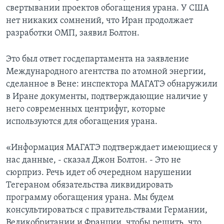
свертывании проектов обогащения урана. У США
Learning English
нет никаких сомнений, что Иран продолжает
разработки ОМП, заявил Болтон.
СОЦИАЛЬНЫЕ СЕТИ
Это был ответ госдепартамента на заявление
Международного агентства по атомной энергии,
сделанное в Вене: инспектора МАГАТЭ обнаружили
Языки
в Иране документы, подтверждающие наличие у
него современных центрифуг, которые
используются для обогащения урана.
«Информация МАГАТЭ подтверждает имеющиеся у
нас данные, - сказал Джон Болтон. - Это не
сюрприз. Речь идет об очередном нарушении
Тегераном обязательства ликвидировать
программу обогащения урана. Мы будем
консультироваться с правительствами Германии,
Великобритании и Франции, чтобы решить, что