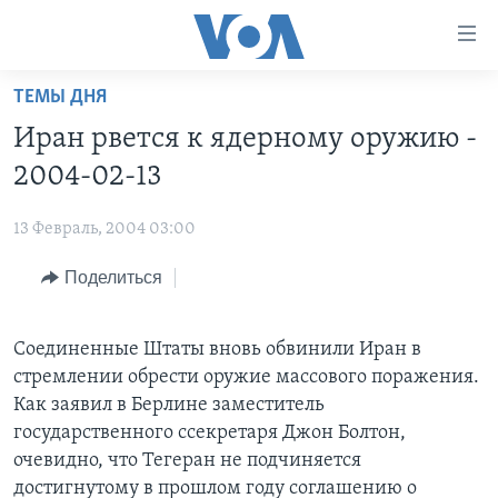
Линки
доступности
Перейти
ТЕМЫ ДНЯ
на
ГЛАВНОЕ
Иран рвется к ядерному оружию -
основной
ПРОГРАММЫ
контент
2004-02-13
ПРОЕКТЫ
Перейти
АМЕРИКА
к
13 Февраль, 2004 03:00
ЭКСПЕРТИЗА
НОВОСТИ ЗА МИНУТУ
УЧИМ АНГЛИЙСКИЙ
основной
Поделиться
ИНТЕРВЬЮ
ИТОГИ
НАША АМЕРИКАНСКАЯ ИСТОРИЯ
навигации
Перейти
ФАКТЫ ПРОТИВ ФЕЙКОВ
ПОЧЕМУ ЭТО ВАЖНО?
А КАК В АМЕРИКЕ?
в
Соединенные Штаты вновь обвинили Иран в
ЗА СВОБОДУ ПРЕССЫ
ДИСКУССИЯ VOA
АРТЕФАКТЫ
поиск
стремлении обрести оружие массового поражения.
УЧИМ АНГЛИЙСКИЙ
ДЕТАЛИ
АМЕРИКАНСКИЕ ГОРОДКИ
Как заявил в Берлине заместитель
государственного cсекретаря Джон Болтон,
ВИДЕО
НЬЮ-ЙОРК NEW YORK
ТЕСТЫ
очевидно, что Тегеран не подчиняется
ПОДПИСКА НА НОВОСТИ
АМЕРИКА. БОЛЬШОЕ ПУТЕШЕСТВИЕ
достигнутому в прошлом году соглашению о