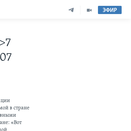
ЭФИР
>7
-07
ации
мой в стране
лавными
ане: «Вот
мой