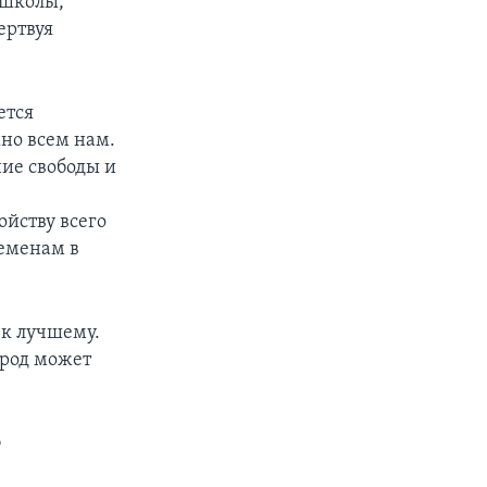
 школы,
ертвуя
ется
жно всем нам.
ние свободы и
йству всего
ременам в
 к лучшему.
ород может
о