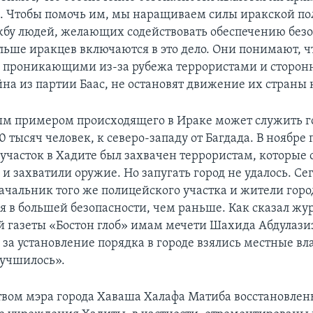
. Чтобы помочь им, мы наращиваем силы иракской по
жбу людей, желающих содействовать обеспечению без
льше иракцев включаются в это дело. Они понимают, ч
 проникающими из-за рубежа террористами и сторо
на из партии Баас, не остановят движение их страны к
м примером происходящего в Ираке может служить го
 тысяч человек, к северо-западу от Багдада. В ноябре
участок в Хадите был захвачен террористам, которые 
 захватили оружие. Но запугать город не удалось. Сег
начальник того же полицейского участка и жители горо
бя в большей безопасности, чем раньше. Как сказал жу
 газеты «Бостон глоб» имам мечети Шахида Абдулази
 за установление порядка в городе взялись местные вл
учшилось».
твом мэра города Хаваша Халафа Матиба восстановле