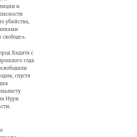
лиции и
опасности
то убийства,
нниками
 свободе».
род Хадита с
 прошлого года
освободили
одня, спустя
дка
рналисту
за Нури
асти,
ны