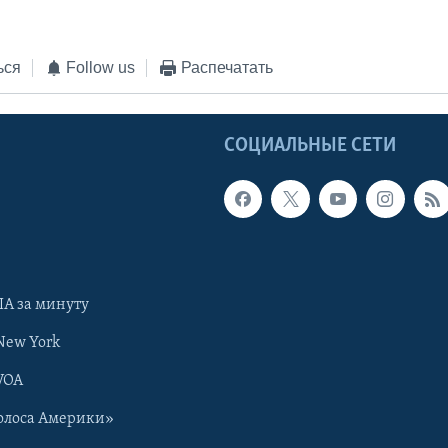
ься
Follow us
Распечатать
Ы
СОЦИАЛЬНЫЕ СЕТИ
А за минуту
New York
VOA
олоса Америки»