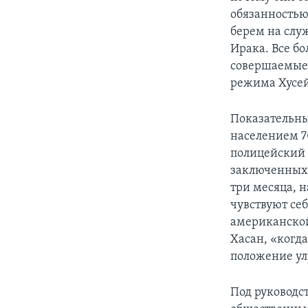
обязанностью
берем на слу
Ирака. Все бо
совершаемые
режима Хусей
Показательны
населением 70
полицейский 
заключенных и
три месяца, 
чувствуют се
американской
Хасан, «когда
положение ул
Под руководс