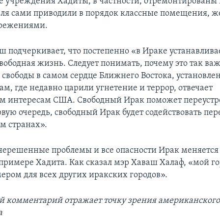
 учреждения Хадиты, в частности, отремонтированы
ля сами приводили в порядок классные помещения, ж
режениями.
ш подчеркивает, что постепенно «в Ираке устанавлива
вободная жизнь. Следует понимать, почему это так ва
 свободы в самом сердце Ближнего Востока, установле
м, где недавно царили угнетение и террор, отвечает
 интересам США. Свободный Ирак поможет переустро
рвую очередь, свободный Ирак будет содействовать пе
им странах».
нерешенные проблемы и все опасности Ирак меняется
 примере Хадита. Как сказал мэр Хаваш Халаф, «мой г
ером для всех других иракских городов».
 комментарий отражает точку зрения американског
а