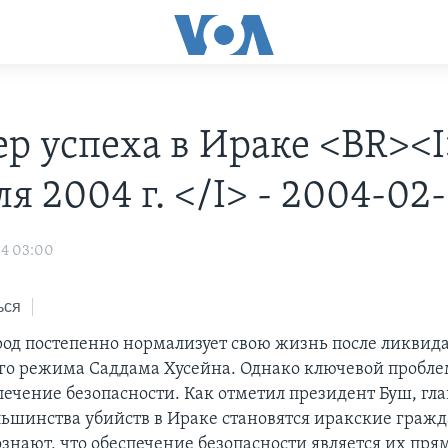
р успеха в Ираке <BR><I
я 2004 г. </I> - 2004-02
04 03:00
ься
од постепенно нормализует свою жизнь после ликвид
го режима Саддама Хусейна. Однако ключевой пробле
спечение безопасности. Как отметил президент Буш, г
ьшинства убийств в Ираке становятся иракские гражд
ознают, что обеспечение безопасности является их пря