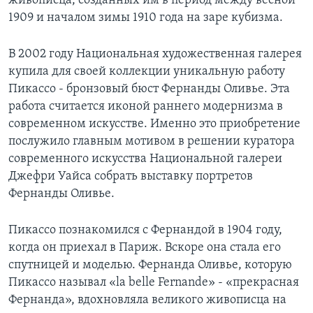
живописца, созданных им в период между весной
1909 и началом зимы 1910 года на заре кубизма.
Learning English
В 2002 году Национальная художественная галерея
СОЦИАЛЬНЫЕ СЕТИ
купила для своей коллекции уникальную работу
Пикассо - бронзовый бюст Фернанды Оливье. Эта
работа считается иконой раннего модернизма в
современном искусстве. Именно это приобретение
Языки
послужило главным мотивом в решении куратора
современного искусства Национальной галереи
Джефри Уайса собрать выставку портретов
Фернанды Оливье.
Пикассо познакомился с Фернандой в 1904 году,
когда он приехал в Париж. Вскоре она стала его
спутницей и моделью. Фернанда Оливье, которую
Пикассо называл «la belle Fernande» - «прекрасная
Фернанда», вдохновляла великого живописца на