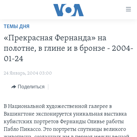
Линки
доступности
Перейти
ТЕМЫ ДНЯ
на
ГЛАВНОЕ
«Прекрасная Фернанда» на
основной
ПРОГРАММЫ
контент
полотне, в глине и в бронзе - 2004-
ПРОЕКТЫ
Перейти
АМЕРИКА
01-24
к
ЭКСПЕРТИЗА
НОВОСТИ ЗА МИНУТУ
УЧИМ АНГЛИЙСКИЙ
основной
24 Январь, 2004 03:00
ИНТЕРВЬЮ
ИТОГИ
НАША АМЕРИКАНСКАЯ ИСТОРИЯ
навигации
Перейти
Поделиться
ФАКТЫ ПРОТИВ ФЕЙКОВ
ПОЧЕМУ ЭТО ВАЖНО?
А КАК В АМЕРИКЕ?
в
ЗА СВОБОДУ ПРЕССЫ
ДИСКУССИЯ VOA
АРТЕФАКТЫ
поиск
В Национальной художественной галерее в
УЧИМ АНГЛИЙСКИЙ
ДЕТАЛИ
АМЕРИКАНСКИЕ ГОРОДКИ
Вашингтоне экспонируется уникальная выставка
ВИДЕО
НЬЮ-ЙОРК NEW YORK
ТЕСТЫ
кубистских портретов Фернанды Оливье работы
Пабло Пикассо. Это портреты спутницы великого
ПОДПИСКА НА НОВОСТИ
АМЕРИКА. БОЛЬШОЕ ПУТЕШЕСТВИЕ