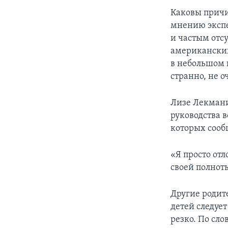
Каковы причи
мнению экспе
и частым отс
американских
в небольшом 
странно, не 
Лизе Лекмани
руководства 
которых сооб
«Я просто отл
своей полноты
Другие родит
детей следует
резко. По сл