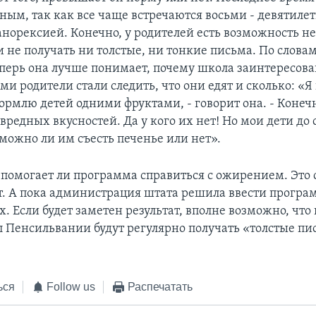
ным, так как все чаще встречаются восьми - девятиле
норексией. Конечно, у родителей есть возможность не
и не получать ни толстые, ни тонкие письма. По слова
перь она лучше понимает, почему школа заинтересован
ами родители стали следить, что они едят и сколько: «Я
кормлю детей одними фруктами, - говорит она. - Конечн
вредных вкусностей. Да у кого их нет! Но мои дети до 
можно ли им съесть печенье или нет».
 помогает ли программа справиться с ожирением. Это 
ет. А пока администрация штата решила ввести програ
. Если будет заметен результат, вполне возможно, что 
Пенсильвании будут регулярно получать «толстые пи
ься
Follow us
Распечатать