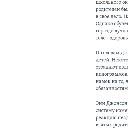
школьного ок
родителей был
в свое дело. 
Однако обуче
гораздо лучше
теле - здоров
По словам Дж
детей. Некот
страдают изл
килограммов.
намек на то,
обязанностям
Энн Джонсон,
систему изме
реакцию неад
взятых родит