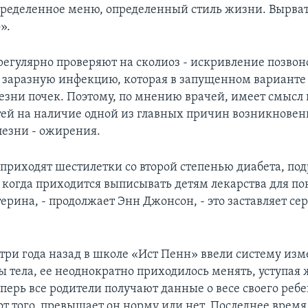
пределенное меню, определенный стиль жизни. Вырвать
».
егулярно проверяют на сколиоз - искривление позвон
- заразную инфекцию, которая в запущенном варианте
лезни почек. Поэтому, по мнению врачей, имеет смысл
тей на наличие одной из главных причин возникновен
лезни - ожирения.
 приходят шестилетки со второй степенью диабета, под
 когда приходится выписывать детям лекарства для п
ерина, - продолжает Энн Джонсон, - это заставляет се
к три года назад в школе «Ист Пенн» ввели систему из
ы тела, ее неоднократно приходилось менять, уступая
перь все родители получают данные о весе своего ребе
т того, превышает он норму или нет. Последнее время 