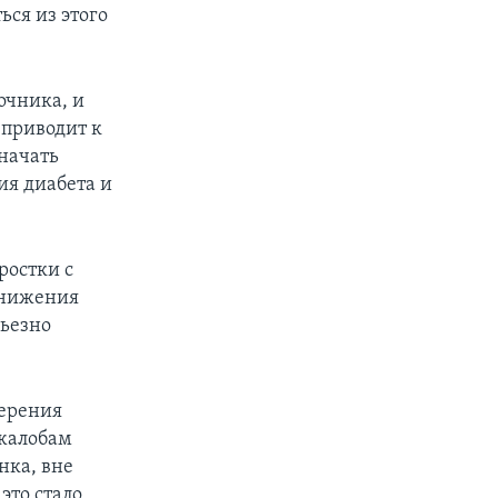
ся из этого
очника, и
 приводит к
 начать
ия диабета и
ростки с
онижения
рьезно
мерения
 жалобам
нка, вне
это стало