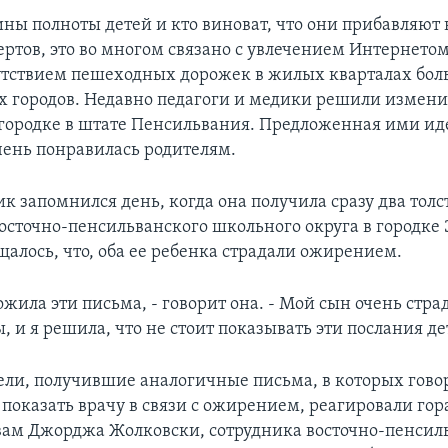
ны полноты детей и кто виноват, что они прибавляют в
ртов, это во многом связано с увлечением Интернетом
утствием пешеходных дорожек в жилых кварталах бо
 городов. Недавно педагоги и медики решили измени
городке в штате Пенсильвания. Предложенная ими иде
очень понравилась родителям.
к запомнился день, когда она получила сразу два толс
восточно-пенсильванского школьного округа в городке 
щалось, что, оба ее ребенка страдали ожирением.
ожила эти письма, - говорит она. - Мой сын очень стра
, и я решила, что не стоит показывать эти послания де
ели, получившие аналогичные письма, в которых говор
 показать врачу в связи с ожирением, реагировали гор
овам Джорджа Жолковски, сотрудника восточно-пенсил