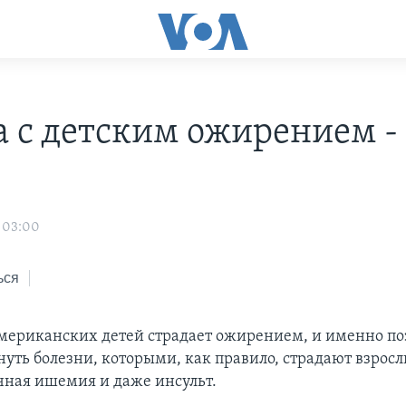
а с детским ожирением -
 03:00
ься
американских детей страдает ожирением, и именно по
нуть болезни, которыми, как правило, страдают взросл
ечная ишемия и даже инсульт.