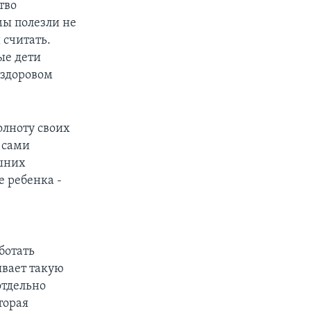
тво
мы полезли не
 считать.
ые дети
 здоровом
олноту своих
 сами
ишних
е ребенка -
ботать
ывает такую
отдельно
торая