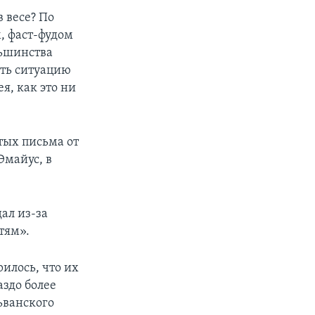
 весе? По
, фаст-фудом
льшинства
ть ситуацию
я, как это ни
тых письма от
Эмайус, в
дал из-за
тям».
илось, что их
аздо более
ьванского