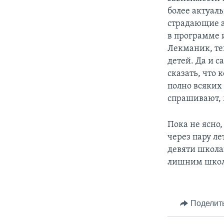
более актуаль
страдающие а
в программе 
Лекманик, те
детей. Да и с
сказать, что 
полно всяких 
спрашивают, 
Пока не ясно,
через пару л
девяти школах
лишним школ 
Поделит