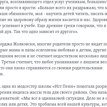
руга, возглавляющего отдел услуг ученикам, большинс
и просто в ярости: «Больше всего их раздражало, что 
Наши обязанности, мол - научить детей читать, писать и
ние их здоровому образу жизни касается и нас. Здоров
 успевают в учебе. Еще древние греки говорили, что в
ый дух. Так что одно зависит от другого».
орджа Жолковски, многие родители просто не видят п
орые мамы и папы ослеплены любовью к детям, другие
ишним весом и не считают недостатком несколько л
 Третьи считают, что любое упоминание о лишнем вес
 что они плохо справляются со своими родительскими
и.
 одна из медсестер школы «Ист Пенн» помогала разра
рения индекса массы тела для своего района. Она наз
екватной: «Мы все в одинаковой ситуации. Дело не в 
елях или детях. Это проблема всей нашей культуры, ко