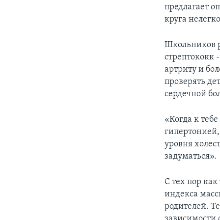
предлагает о
круга нелегко
Школьников р
стрептококк 
артриту и бо
проверять де
сердечной бо
«Когда к тебе
гипертонией,
уровня холест
задуматься».
С тех пор ка
индекса масс
родителей. Те
зависимости о