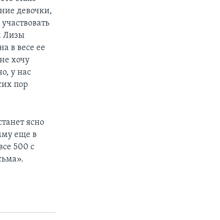
тние девочки,
 участвовать
м Лизы
а в весе ее
 не хочу
о, у нас
сих пор
станет ясно
мму еще в
все 500 с
сьма».