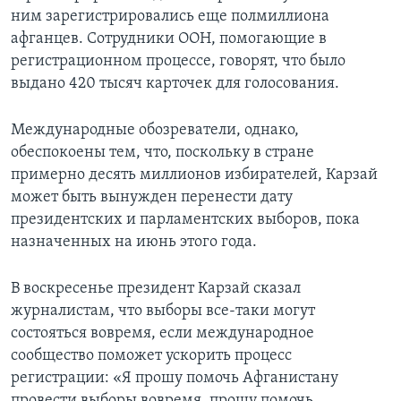
ним зарегистрировались еще полмиллиона
Learning English
афганцев. Сотрудники ООН, помогающие в
регистрационном процессе, говорят, что было
СОЦИАЛЬНЫЕ СЕТИ
выдано 420 тысяч карточек для голосования.
Международные обозреватели, однако,
обеспокоены тем, что, поскольку в стране
Языки
примерно десять миллионов избирателей, Карзай
может быть вынужден перенести дату
президентских и парламентских выборов, пока
назначенных на июнь этого года.
В воскресенье президент Карзай сказал
журналистам, что выборы все-таки могут
состояться вовремя, если международное
сообщество поможет ускорить процесс
регистрации: «Я прошу помочь Афганистану
провести выборы вовремя, прошу помочь