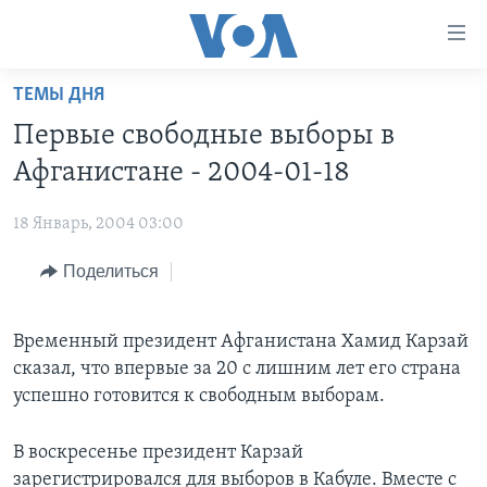
Линки
доступности
Перейти
ТЕМЫ ДНЯ
на
ГЛАВНОЕ
Первые свободные выборы в
основной
ПРОГРАММЫ
контент
Афганистане - 2004-01-18
ПРОЕКТЫ
Перейти
АМЕРИКА
к
18 Январь, 2004 03:00
ЭКСПЕРТИЗА
НОВОСТИ ЗА МИНУТУ
УЧИМ АНГЛИЙСКИЙ
основной
Поделиться
ИНТЕРВЬЮ
ИТОГИ
НАША АМЕРИКАНСКАЯ ИСТОРИЯ
навигации
Перейти
ФАКТЫ ПРОТИВ ФЕЙКОВ
ПОЧЕМУ ЭТО ВАЖНО?
А КАК В АМЕРИКЕ?
в
Временный президент Афганистана Хамид Карзай
ЗА СВОБОДУ ПРЕССЫ
ДИСКУССИЯ VOA
АРТЕФАКТЫ
поиск
сказал, что впервые за 20 с лишним лет его страна
УЧИМ АНГЛИЙСКИЙ
ДЕТАЛИ
АМЕРИКАНСКИЕ ГОРОДКИ
успешно готовится к свободным выборам.
ВИДЕО
НЬЮ-ЙОРК NEW YORK
ТЕСТЫ
В воскресенье президент Карзай
ПОДПИСКА НА НОВОСТИ
АМЕРИКА. БОЛЬШОЕ ПУТЕШЕСТВИЕ
зарегистрировался для выборов в Кабуле. Вместе с