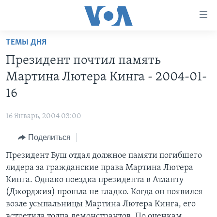
Линки
доступности
Перейти
ТЕМЫ ДНЯ
на
ГЛАВНОЕ
Президент почтил память
основной
ПРОГРАММЫ
контент
Мартина Лютера Кинга - 2004-01-
ПРОЕКТЫ
Перейти
АМЕРИКА
16
к
ЭКСПЕРТИЗА
НОВОСТИ ЗА МИНУТУ
УЧИМ АНГЛИЙСКИЙ
основной
16 Январь, 2004 03:00
ИНТЕРВЬЮ
ИТОГИ
НАША АМЕРИКАНСКАЯ ИСТОРИЯ
навигации
Перейти
Поделиться
ФАКТЫ ПРОТИВ ФЕЙКОВ
ПОЧЕМУ ЭТО ВАЖНО?
А КАК В АМЕРИКЕ?
в
Президент Буш отдал должное памяти погибшего
ЗА СВОБОДУ ПРЕССЫ
ДИСКУССИЯ VOA
АРТЕФАКТЫ
поиск
лидера за гражданские права Мартина Лютера
УЧИМ АНГЛИЙСКИЙ
ДЕТАЛИ
АМЕРИКАНСКИЕ ГОРОДКИ
Кинга. Однако поездка президента в Атланту
ВИДЕО
(Джорджия) прошла не гладко. Когда он появился
НЬЮ-ЙОРК NEW YORK
ТЕСТЫ
возле усыпальницы Мартина Лютера Кинга, его
ПОДПИСКА НА НОВОСТИ
АМЕРИКА. БОЛЬШОЕ ПУТЕШЕСТВИЕ
встретила толпа демонстрантов. По оценкам