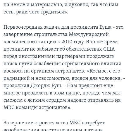
на Земле и материально, и духовно, так что нам
Learning English
есть, ради чего трудиться».
СОЦИАЛЬНЫЕ СЕТИ
Первоочередная задача для президента Буша - это
завершение строительства Международной
космической станции к 2010 году. В то же время
президент не забывает об обязательствах США
Языки
перед иностранными партнерами продолжать
поиск путей ослабления отрицательного влияния
космоса на организм астронавтов. «Космос, с его
радиацией и невесомостью, вреден для человека, -
продолжал Джордж Буш. - Нам предстоит еще
многое преодолеть в этом плане, прежде чем мы
сможем с легким сердцем надолго отправлять на
МКС команды астронавтов».
Завершение строительства МКС потребует
возобновления полетов по линии шаттлов,