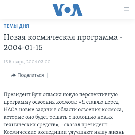
Линки
доступности
Перейти
ТЕМЫ ДНЯ
на
ГЛАВНОЕ
Новая космическая программа -
основной
ПРОГРАММЫ
контент
2004-01-15
ПРОЕКТЫ
Перейти
АМЕРИКА
к
15 Январь, 2004 03:00
ЭКСПЕРТИЗА
НОВОСТИ ЗА МИНУТУ
УЧИМ АНГЛИЙСКИЙ
основной
Поделиться
ИНТЕРВЬЮ
ИТОГИ
НАША АМЕРИКАНСКАЯ ИСТОРИЯ
навигации
Перейти
ФАКТЫ ПРОТИВ ФЕЙКОВ
ПОЧЕМУ ЭТО ВАЖНО?
А КАК В АМЕРИКЕ?
в
Президент Буш огласил новую перспективную
ЗА СВОБОДУ ПРЕССЫ
ДИСКУССИЯ VOA
АРТЕФАКТЫ
поиск
программу освоения космоса: «Я ставлю перед
УЧИМ АНГЛИЙСКИЙ
ДЕТАЛИ
АМЕРИКАНСКИЕ ГОРОДКИ
НАСА новые задачи в области освоения космоса,
которые оно будет решать с помощью новых
ВИДЕО
НЬЮ-ЙОРК NEW YORK
ТЕСТЫ
технических средств», - сказал президент. -
ПОДПИСКА НА НОВОСТИ
АМЕРИКА. БОЛЬШОЕ ПУТЕШЕСТВИЕ
Космические экспедиции улучшают нашу жизнь