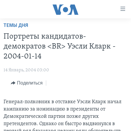
Линки
доступности
Перейти
ТЕМЫ ДНЯ
на
ГЛАВНОЕ
Портреты кандидатов-
основной
ПРОГРАММЫ
контент
демократов <BR> Уэсли Кларк -
ПРОЕКТЫ
Перейти
АМЕРИКА
2004-01-14
к
ЭКСПЕРТИЗА
НОВОСТИ ЗА МИНУТУ
УЧИМ АНГЛИЙСКИЙ
основной
14 Январь, 2004 03:00
ИНТЕРВЬЮ
ИТОГИ
НАША АМЕРИКАНСКАЯ ИСТОРИЯ
навигации
Перейти
Поделиться
ФАКТЫ ПРОТИВ ФЕЙКОВ
ПОЧЕМУ ЭТО ВАЖНО?
А КАК В АМЕРИКЕ?
в
ЗА СВОБОДУ ПРЕССЫ
ДИСКУССИЯ VOA
АРТЕФАКТЫ
поиск
Генерал-полковник в отставке Уэсли Кларк начал
УЧИМ АНГЛИЙСКИЙ
ДЕТАЛИ
АМЕРИКАНСКИЕ ГОРОДКИ
кампанию за номинацию в президенты от
ВИДЕО
НЬЮ-ЙОРК NEW YORK
ТЕСТЫ
Демократической партии позже других
претендентов. Однако он быстро выдвинулся в
ПОДПИСКА НА НОВОСТИ
АМЕРИКА. БОЛЬШОЕ ПУТЕШЕСТВИЕ