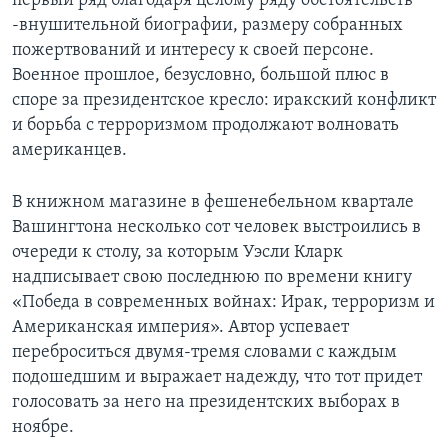
первый ряд благодаря целому ряду обстоятельств
-внушительной биографии, размеру собранных
Learning English
пожертвований и интересу к своей персоне.
Военное прошлое, безусловно, большой плюс в
СОЦИАЛЬНЫЕ СЕТИ
споре за президентское кресло: иракский конфликт
и борьба с терроризмом продолжают волновать
американцев.
Языки
В книжном магазине в фешенебельном квартале
Вашингтона несколько сот человек выстроились в
очереди к столу, за которым Уэсли Кларк
надписывает свою последнюю по времени книгу
«Победа в современных войнах: Ирак, терроризм и
Американская империя». Автор успевает
переброситься двумя-тремя словами с каждым
подошедшим и выражает надежду, что тот придет
голосовать за него на президентских выборах в
ноябре.