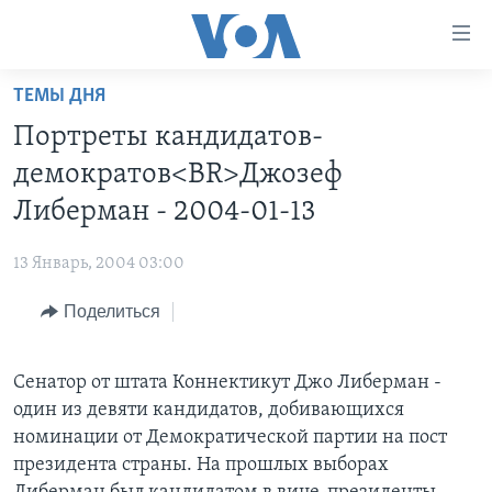
Линки
доступности
Перейти
ТЕМЫ ДНЯ
на
ГЛАВНОЕ
Портреты кандидатов-
основной
ПРОГРАММЫ
контент
демократов<BR>Джозеф
ПРОЕКТЫ
Перейти
АМЕРИКА
Либерман - 2004-01-13
к
ЭКСПЕРТИЗА
НОВОСТИ ЗА МИНУТУ
УЧИМ АНГЛИЙСКИЙ
основной
13 Январь, 2004 03:00
ИНТЕРВЬЮ
ИТОГИ
НАША АМЕРИКАНСКАЯ ИСТОРИЯ
навигации
Перейти
Поделиться
ФАКТЫ ПРОТИВ ФЕЙКОВ
ПОЧЕМУ ЭТО ВАЖНО?
А КАК В АМЕРИКЕ?
в
ЗА СВОБОДУ ПРЕССЫ
ДИСКУССИЯ VOA
АРТЕФАКТЫ
поиск
Сенатор от штата Коннектикут Джо Либерман -
УЧИМ АНГЛИЙСКИЙ
ДЕТАЛИ
АМЕРИКАНСКИЕ ГОРОДКИ
один из девяти кандидатов, добивающихся
ВИДЕО
НЬЮ-ЙОРК NEW YORK
ТЕСТЫ
номинации от Демократической партии на пост
президента страны. На прошлых выборах
ПОДПИСКА НА НОВОСТИ
АМЕРИКА. БОЛЬШОЕ ПУТЕШЕСТВИЕ