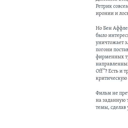
Ретрик совсе
иронии и лос
Но Бен Аффле
было интересн
уничтожает з
погони поста
фирменных тр
направленным
Off”? Есть и
критическую 
Фильм не пре
на заданную т
темы, сделав 