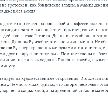
м не гротескен, как бондовские злодеи, а Майкл Джен
ка Джеймса Бонда.
к достаточно статен, хорош собой и профессионален, 
о следить за тем, как он бегает, прыгает, гоняет на м
лодейское гнездо Ретрика. Драки и атомобильно-мот
влены Джоном Ву изобретательно и динамично. Не обо
юков Ву с перекрещенными руками антагонистов, с
и друг на друга пистолетами. Помните сцены из боеви
 традиционные для выходца из Гонконга голуби, появля
минуту.
тендует на художественные откровения. Это элегантн
ему. Немного жаль, однако, что авторы несколько отвл
упор не на социальной, а на зрелищной стороне матер