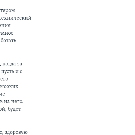
стером
 технический
ения
емное
аботать
 когда за
пусть и с
его
высоких
ие
ь на него.
ой, будет
о, здоровую