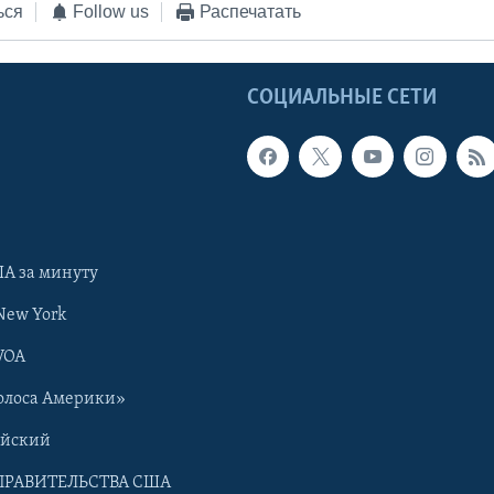
ься
Follow us
Распечатать
Ы
СОЦИАЛЬНЫЕ СЕТИ
А за минуту
New York
VOA
олоса Америки»
ийский
ПРАВИТЕЛЬСТВА США