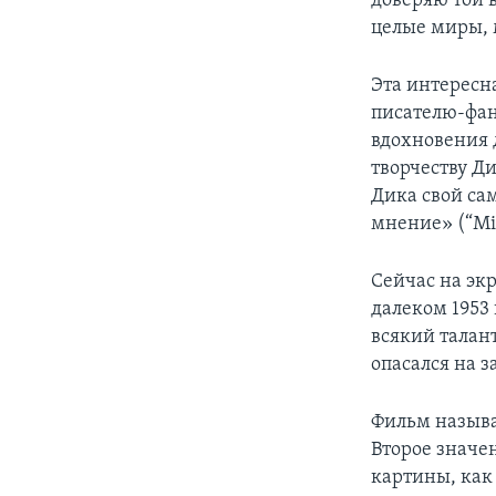
доверяю той в
целые миры, м
Эта интересн
писателю-фан
вдохновения 
творчеству Д
Дика свой са
мнение» (“Min
Сейчас на эк
далеком 1953 
всякий талант
опасался на з
Фильм называе
Второе значе
картины, как