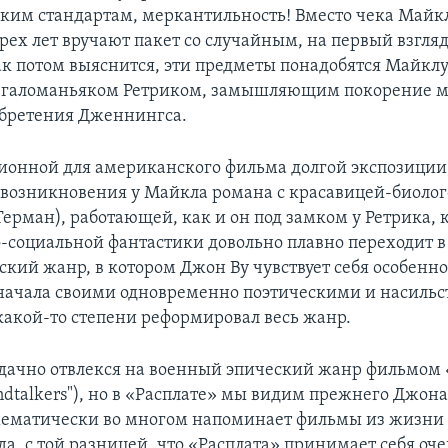
ким стандартам, меркантильность! Вместо чека Майк
рех лет вручают пакет со случайным, на первый взгля
ак потом выяснится, эти предметы понадобятся Майклу
мегаломаньяком Ретриком, замышляющим покорение м
бретения Дженнингса.
ионной для американского фильма долгой экспозиции
озникновения у Майкла романа с красавицей-биолог
Терман), работающей, как и он под замком у Ретрика, 
-социальной фантастики довольно плавно переходит в
кий жанр, в котором Джон Ву чувствует себя особенно
начала своими одновременно поэтическими и насиль
какой-то степени реформировал весь жанр.
дачно отвлекся на военный эпический жанр фильмом 
dtalkers"), но в «Расплате» мы видим прежнего Джона
хематически во многом напоминает фильмы из жизни 
, с той разницей, что «Расплата» принимает себя оче