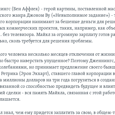
нгс (Бен Аффлек) - герой картины, поставленной ма
кого жанра Джоном Ву («Невыполнимое задание») -
ого корпорации нанимают за бешеные деньги для реш
ых коммерческих проектов, таких, например, как объ
. без телевизора. Майкл за огромную зарплату готов р
ько, сколь требуется для решения проблемы.
дого человека несколько месяцев отключения от жизни,
о быстро наверстать упущенное? Поэтому Дженнингс, 
олебаниями, но принимает предложение своего бывш
Ретрика (Эрон Экхарт), ставшего главой корпорации 
а миллионы долларов на три года погрузиться в создан
вязанной со способностью предвидеть будущее и влият
ий сделки - вся память Майкла, связанная с этой работ
глашается.
 знал, чем ему придется заплатить за свою, в общем-т