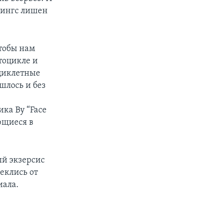
нингс лишен
чтобы нам
отоцикле и
оциклетные
шлось и без
ка Ву “Face
ющиеся в
ый экзерсис
еклись от
иала.