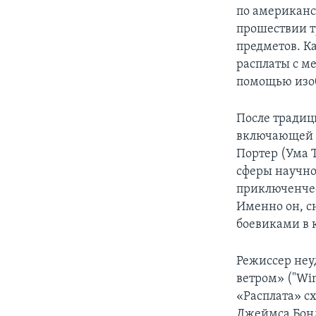
по американс
прошествии т
предметов. К
расплаты с 
помощью изо
После традиц
включающей в
Портер (Ума 
сферы научно
приключенчес
Именно он, с
боевиками в 
Режиссер неу
ветром» ("Win
«Расплата» с
Джеймса Бонда