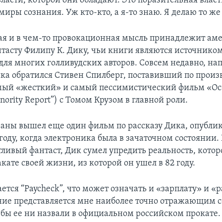
ласти, которой они обладают. Это поразительная власть
иры сознания. Уж кто-кто, а я-то знаю. Я делаю то же 
ая и в чем-то провокационная мысль принадлежит ам
тасту Филипу К. Дику, чьи книги являются источнико
для многих голливудских авторов. Совсем недавно, на
ика обратился Стивен Спилберг, поставивший по прои
мый «жесткий» и самый пессимистический фильм «Ос
ority Report”) с Томом Крузом в главной роли.
раны вышел еще один фильм по рассказу Дика, опубли
году, когда электроника была в зачаточном состоянии. 
ливый фантаст, Дик сумел упредить реальность, котор
акате своей жизни, из которой он ушел в 82 году.
тся “Paycheck”, что может означать и «зарплату» и «р
ние представляется мне наиболее точно отражающим 
 бы ее ни назвали в официальном российском прокате.