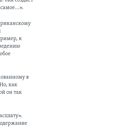
: она создает
самое...».
ериканскому
м
пример, к
зведению
обое
кованному в
Но, как
ой он так
асплату».
содержание