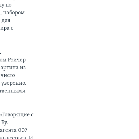
лу по
д, набором
 для
ира с
,
ом Рэйчер
картина из
 чисто
 уверенно.
ственными
«Говорящие с
 Ву.
агента 007
нь всерьез. И