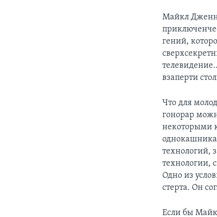
Майкл Дженни
приключенчес
гений, котор
сверхсекретн
телевидение..
взаперти стол
Что для моло
гонорар можн
некоторыми к
однокашника 
технологий, з
технологии, с
Одно из услов
стерта. Он со
Если бы Майкл