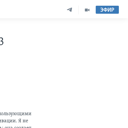
ЭФИР
3
спользующими
ивации. Я не