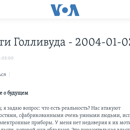
ти Голливуда - 2004-01-0
4 03:00
ься
е о будущем
, я задаю вопрос: что есть реальность? Нас атакуют
ностями, сфабрикованными очень умными людьми, и
электронные приборы. У меня нет недоверия к их мот