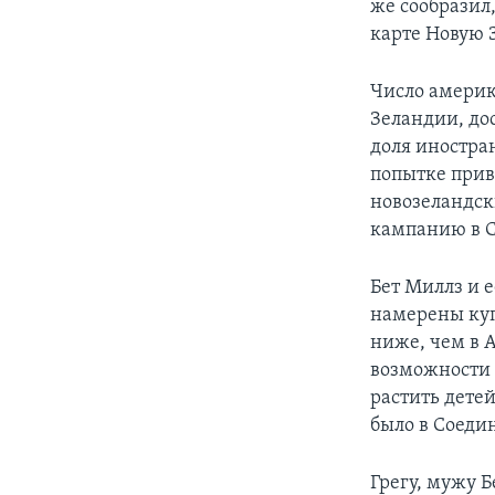
же сообразил,
карте Новую 
Число америк
Зеландии, дос
доля иностра
попытке прив
новозеландск
кампанию в 
Бет Миллз и 
намерены куп
ниже, чем в 
возможности д
растить детей
было в Соеди
Грегу, мужу 