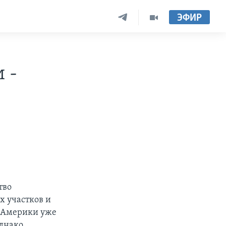
ЭФИР
 -
тво
 участков и
з Америки уже
Однако