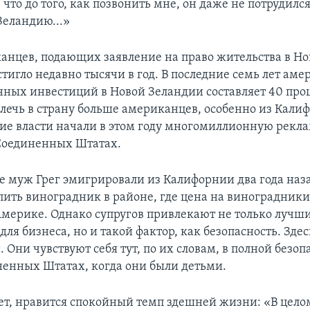
 что до того, как позвонить мне, он даже не потрудилс
Зеландию...»
анцев, подающих заявление на право жительства в Но
тигло недавно тысячи в год. В последние семь лет ам
нных инвестиций в Новой Зеландии составляет 40 проц
лечь в страну больше американцев, особенно из Кали
ие власти начали в этом году многомиллионную рекл
Соединенных Штатах.
ее муж Грег эмигрировали из Калифорнии два года наз
ить виноградник в районе, где цена на виноградники 
Америке. Однако супругов привлекают не только лучш
ля бизнеса, но и такой фактор, как безопасность. Зде
. Они чувствуют себя тут, по их словам, в полной безоп
ненных Штатах, когда они были детьми.
Бет, нравится спокойный темп здешней жизни: «В цело