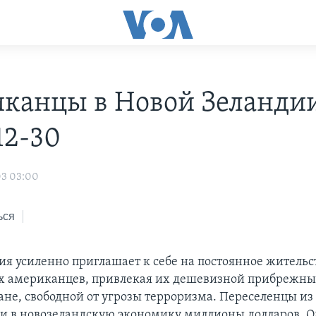
канцы в Новой Зеландии
12-30
03 03:00
ься
ия усиленно приглашает к себе на постоянное жительс
х американцев, привлекая их дешевизной прибрежных
ане, свободной от угрозы терроризма. Переселенцы и
и в новозеландскую экономику миллионы долларов. 