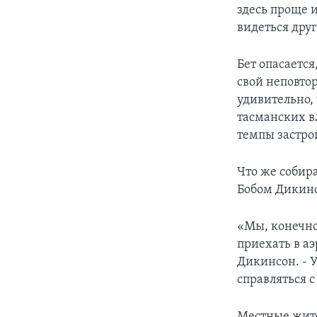
здесь проще 
видеться друг
Бет опасаетс
свой неповто
удивительно,
тасманских в
темпы застрой
Что же собир
Бобом Дикин
«Мы, конечно
приехать в а
Дикинсон. - 
справляться 
Местные жите