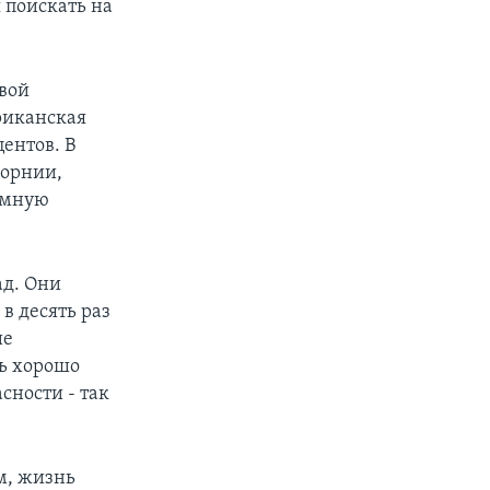
я поискать на
вой
ериканская
ентов. В
форнии,
амную
ад. Они
в десять раз
ие
сь хорошо
асности - так
м, жизнь