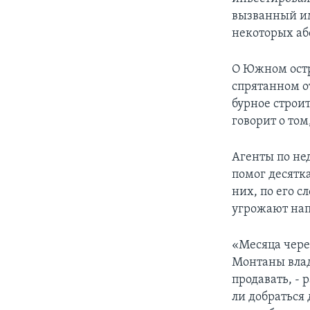
вызванный им
некоторых аб
О Южном остр
спрятанном о
бурное строи
говорит о том
Агенты по не
помог десятк
них, по его 
угрожают нап
«Месяца через
Монтаны влад
продавать, - 
ли добраться