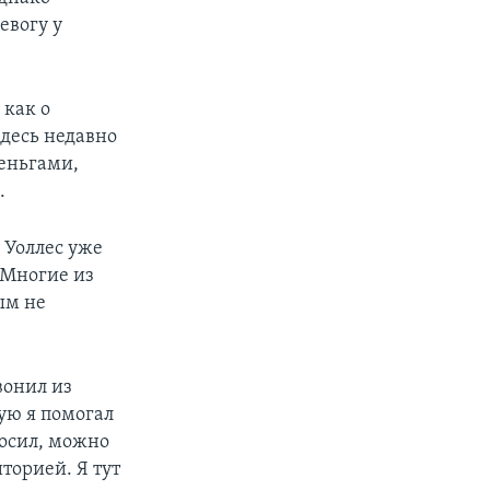
евогу у
 как о
здесь недавно
деньгами,
.
 Уоллес уже
 Многие из
ым не
вонил из
ую я помогал
росил, можно
торией. Я тут