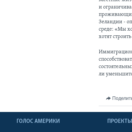
и ограничива
проживающих 
Зеландии - о
среде: «Мы х
хотят строить
Иммиграционн
способствоват
состоятельны
ли уменьшитс
Поделит
ГОЛОС АМЕРИКИ
ПРОЕКТ