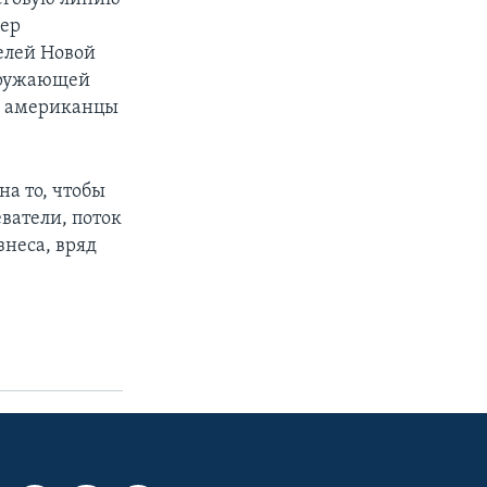
дер
елей Новой
окружающей
ак американцы
а то, чтобы
ватели, поток
неса, вряд