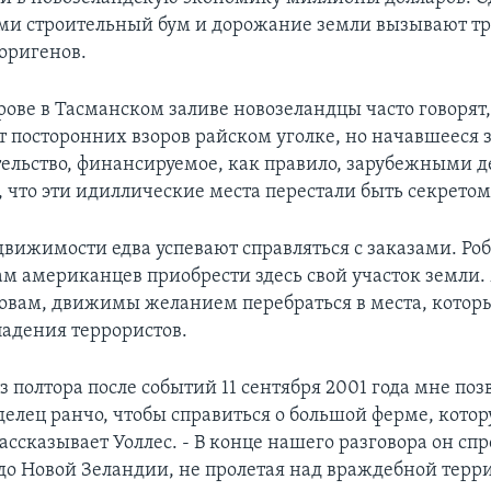
и строительный бум и дорожание земли вызывают тр
оригенов.
ове в Тасманском заливе новозеландцы часто говорят,
т посторонних взоров райском уголке, но начавшееся 
тельство, финансируемое, как правило, зарубежными 
, что эти идиллические места перестали быть секретом
движимости едва успевают справляться с заказами. Роб
ам американцев приобрести здесь свой участок земли.
словам, движимы желанием перебраться в места, котор
адения террористов.
 полтора после событий 11 сентября 2001 года мне поз
елец ранчо, чтобы справиться о большой ферме, котор
рассказывает Уоллес. - В конце нашего разговора он сп
 до Новой Зеландии, не пролетая над враждебной терри