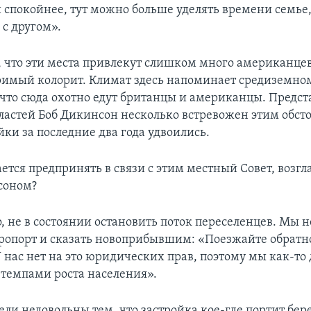
и спокойнее, тут можно больше уделять времени семье
 с другом».
я, что эти места привлекут слишком много американце
римый колорит. Климат здесь напоминает средиземно
 что сюда охотно едут британцы и американцы. Предст
ластей Боб Дикинсон несколько встревожен этим обсто
ки за последние два года удвоились.
ается предпринять в связи с этим местный Совет, возг
соном?
, не в состоянии остановить поток переселенцев. Мы 
эропорт и сказать новоприбывшим: «Поезжайте обратно
У нас нет на это юридических прав, поэтому мы как-т
с темпами роста населения».
ли недовольны тем, что застройка кое-где портит бе