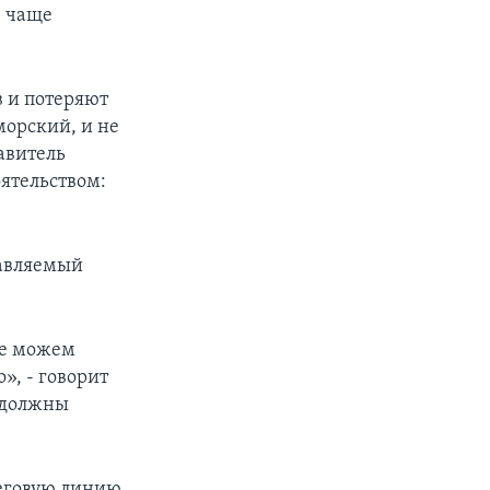
, чаще
в и потеряют
морский, и не
авитель
ятельством:
лавляемый
не можем
», - говорит
о должны
реговую линию