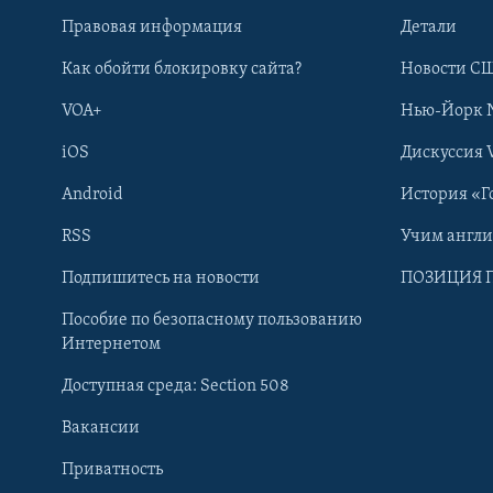
Правовая информация
Детали
Как обойти блокировку сайта?
Новости СШ
VOA+
Нью-Йорк 
iOS
Дискуссия 
Android
История «Г
RSS
Учим англ
Learning English
Подпишитесь на новости
ПОЗИЦИЯ 
Пособие по безопасному пользованию
СОЦИАЛЬНЫЕ СЕТИ
Интернетом
Доступная среда: Section 508
Вакансии
Приватность
Языки