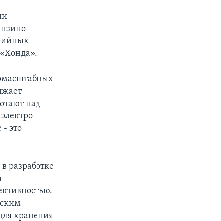
ии
ензино-
ерийных
 «Хонда».
номасштабных
лжает
ботают над
 электро-
 - это
 в разработке
и
фективностью.
еским
для хранения