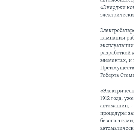
автомобилест
«Энерджи ко
электрически
Электробатар
кампании раб
эксплуатации
разработкой 
элементах, и
Преимущества
Роберта Стем
«Электрическ
1912 года, уж
автомашин, - 
процедуры за
безопасными,
автоматическ