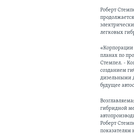
Роберт Стемп
продолжается
электрически
легковых гиб
«Корпорации 
планах по пр
Стемпел. - К
созданием ги
дизельными д
будущее авто
Возглавляема
гибридной ме
автопроизвод
Роберт Стемп
показателям 