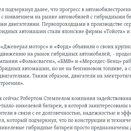
ел подчеркнул далее, что прогресс в автомобилестроен
 с появлением на рынке автомобилей с гибридными б
ми двигателями. Первопроходцами в производстве с
ридных автомашин стали японские фирмы «Тойота» и
«Дженерал моторс» и «Форд» объявили о своих круп
одвижению на рынок гибридных автомобилей, - продо
омпании «Фольксваген», «БМВ» и «Мерседес-Бенц» ра
бридных автомашин, но не на бензиновом топливе, а с
вигателями. Таким образом, двигатели на электротяге
строения».
я сейчас Робертом Стемпелом компания задействована
талло-никелевой батареи, в которой заинтересованы 
ители в связи с ее долговечностью, надежностью и эф
ел, который подчеркнул, что по конструкции и технич
никелевые гибридные батареи просто предназначены 