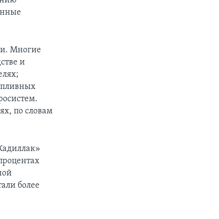
анию
енные
ии. Многие
стве и
елях;
опливных
росистем.
ях, по словам
Кадиллак»
 процентах
ной
тали более