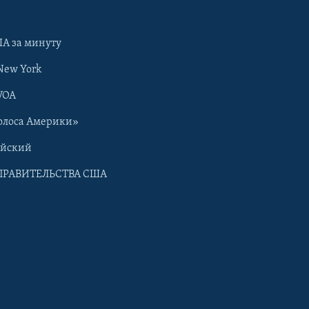
А за минуту
New York
VOA
олоса Америки»
ийский
ПРАВИТЕЛЬСТВА США