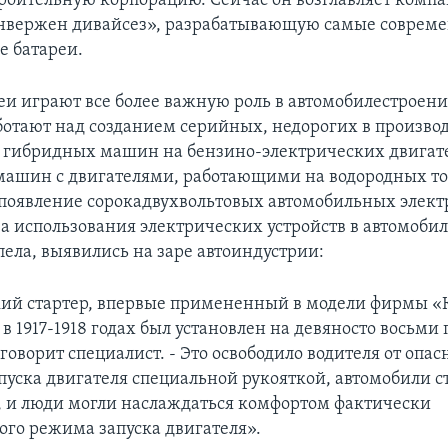
роительную корпорацию. Сейчас он возглавляет комп
нвержен дивайсез», разрабатывающую самые соврем
е батареи.
еи играют все более важную роль в автомобилестроен
отают над созданием серийных, недорогих в производ
 гибридных машин на бензино-электрических двигат
машин с двигателями, работающими на водородных т
 появление сорокадвухвольтовых автомобильных элект
 использования электрических устройств в автомобил
пела, выявились на заре автоиндустрии:
ий стартер, впервые примененный в модели фирмы «
е в 1917-1918 годах был установлен на девяносто восьми
говорит специалист. - Это освободило водителя от опас
пуска двигателя специальной рукояткой, автомобили с
 и люди могли наслаждаться комфортом фактически
ого режима запуска двигателя».