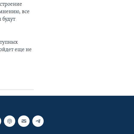
остроение
мнению, все
 будут
ступных
ойдет еще не