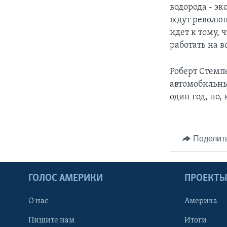
водорода - эк
ждут революц
идет к тому,
работать на 
Роберт Стемп
автомобильны
один год, но,
Поделит
ГОЛОС АМЕРИКИ
ПРОЕКТ
О нас
Америка
Пишите нам
Итоги