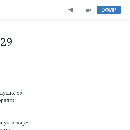
ЭФИР
-29
ишущие об
орации
йшую в мире