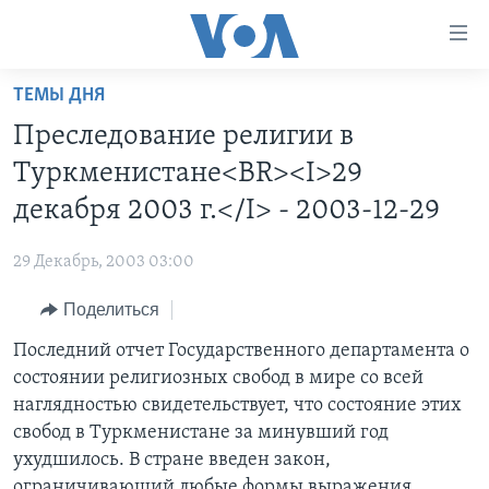
Линки
доступности
Перейти
ТЕМЫ ДНЯ
на
ГЛАВНОЕ
Преследование религии в
основной
ПРОГРАММЫ
контент
Туркменистане<BR><I>29
ПРОЕКТЫ
Перейти
АМЕРИКА
декабря 2003 г.</I> - 2003-12-29
к
ЭКСПЕРТИЗА
НОВОСТИ ЗА МИНУТУ
УЧИМ АНГЛИЙСКИЙ
основной
29 Декабрь, 2003 03:00
ИНТЕРВЬЮ
ИТОГИ
НАША АМЕРИКАНСКАЯ ИСТОРИЯ
навигации
Перейти
Поделиться
ФАКТЫ ПРОТИВ ФЕЙКОВ
ПОЧЕМУ ЭТО ВАЖНО?
А КАК В АМЕРИКЕ?
в
Последний отчет Государственного департамента о
ЗА СВОБОДУ ПРЕССЫ
ДИСКУССИЯ VOA
АРТЕФАКТЫ
поиск
состоянии религиозных свобод в мире со всей
УЧИМ АНГЛИЙСКИЙ
ДЕТАЛИ
АМЕРИКАНСКИЕ ГОРОДКИ
наглядностью свидетельствует, что состояние этих
ВИДЕО
свобод в Туркменистане за минувший год
НЬЮ-ЙОРК NEW YORK
ТЕСТЫ
ухудшилось. В стране введен закон,
ПОДПИСКА НА НОВОСТИ
АМЕРИКА. БОЛЬШОЕ ПУТЕШЕСТВИЕ
ограничивающий любые формы выражения