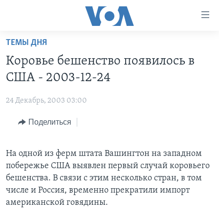
Линки
доступности
Перейти
ТЕМЫ ДНЯ
на
ГЛАВНОЕ
Коровье бешенство появилось в
основной
ПРОГРАММЫ
контент
США - 2003-12-24
ПРОЕКТЫ
Перейти
АМЕРИКА
к
24 Декабрь, 2003 03:00
ЭКСПЕРТИЗА
НОВОСТИ ЗА МИНУТУ
УЧИМ АНГЛИЙСКИЙ
основной
Поделиться
ИНТЕРВЬЮ
ИТОГИ
НАША АМЕРИКАНСКАЯ ИСТОРИЯ
навигации
Перейти
ФАКТЫ ПРОТИВ ФЕЙКОВ
ПОЧЕМУ ЭТО ВАЖНО?
А КАК В АМЕРИКЕ?
в
На одной из ферм штата Вашингтон на западном
ЗА СВОБОДУ ПРЕССЫ
ДИСКУССИЯ VOA
АРТЕФАКТЫ
поиск
побережье США выявлен первый случай коровьего
УЧИМ АНГЛИЙСКИЙ
ДЕТАЛИ
АМЕРИКАНСКИЕ ГОРОДКИ
бешенства. В связи с этим несколько стран, в том
числе и Россия, временно прекратили импорт
ВИДЕО
НЬЮ-ЙОРК NEW YORK
ТЕСТЫ
американской говядины.
ПОДПИСКА НА НОВОСТИ
АМЕРИКА. БОЛЬШОЕ ПУТЕШЕСТВИЕ