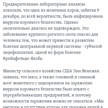
Предварительные лабораторные анализы
Learning English
показали, что одна из молочных коров, забитая 9
декабря, по всей вероятности, была инфицирована
СОЦИАЛЬНЫЕ СЕТИ
вирусом коровьего бешенства. Однако
окончательно диагноз не подтвержден. Это
заболевание крупного рогатого скота опасно для
человека тем, что может привести к развитию
Языки
болезни центральной нервной системы - губчатой
энцефалопатии, одной из форм болезни
Крейцфельда-Якоба.
Министр сельского хозяйства США Энн Венеман
заявила, что мясо, а также головной и спинной
мозг животного с подозрением на заражение
вирусом коровьего бешенства было изъято с
перерабатывающих предприятий, и поэтому
возможности заражения можно не опасаться. «Мы
уверены в отсутствии угрозы для здоровья людей в