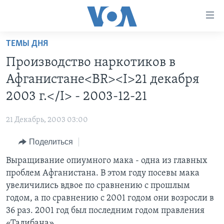
Линки
доступности
Перейти
ТЕМЫ ДНЯ
на
ГЛАВНОЕ
Производство наркотиков в
основной
ПРОГРАММЫ
контент
Афганистане<BR><I>21 декабря
ПРОЕКТЫ
Перейти
АМЕРИКА
2003 г.</I> - 2003-12-21
к
ЭКСПЕРТИЗА
НОВОСТИ ЗА МИНУТУ
УЧИМ АНГЛИЙСКИЙ
основной
21 Декабрь, 2003 03:00
ИНТЕРВЬЮ
ИТОГИ
НАША АМЕРИКАНСКАЯ ИСТОРИЯ
навигации
Перейти
Поделиться
ФАКТЫ ПРОТИВ ФЕЙКОВ
ПОЧЕМУ ЭТО ВАЖНО?
А КАК В АМЕРИКЕ?
в
Выращивание опиумного мака - одна из главных
ЗА СВОБОДУ ПРЕССЫ
ДИСКУССИЯ VOA
АРТЕФАКТЫ
поиск
проблем Афганистана. В этом году посевы мака
УЧИМ АНГЛИЙСКИЙ
ДЕТАЛИ
АМЕРИКАНСКИЕ ГОРОДКИ
увеличились вдвое по сравнению с прошлым
ВИДЕО
годом, а по сравнению с 2001 годом они возросли в
НЬЮ-ЙОРК NEW YORK
ТЕСТЫ
36 раз. 2001 год был последним годом правления
ПОДПИСКА НА НОВОСТИ
АМЕРИКА. БОЛЬШОЕ ПУТЕШЕСТВИЕ
«Талибана».