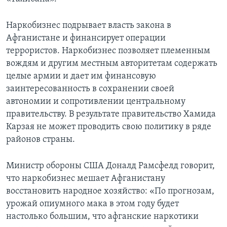
Learning English
Наркобизнес подрывает власть закона в
Афганистане и финансирует операции
СОЦИАЛЬНЫЕ СЕТИ
террористов. Наркобизнес позволяет племенным
вождям и другим местным авторитетам содержать
целые армии и дает им финансовую
заинтересованность в сохранении своей
Языки
автономии и сопротивлении центральному
правительству. В результате правительство Хамида
Карзая не может проводить свою политику в ряде
районов страны.
Министр обороны США Доналд Рамсфелд говорит,
что наркобизнес мешает Афганистану
восстановить народное хозяйство: «По прогнозам,
урожай опиумного мака в этом году будет
настолько большим, что афганские наркотики