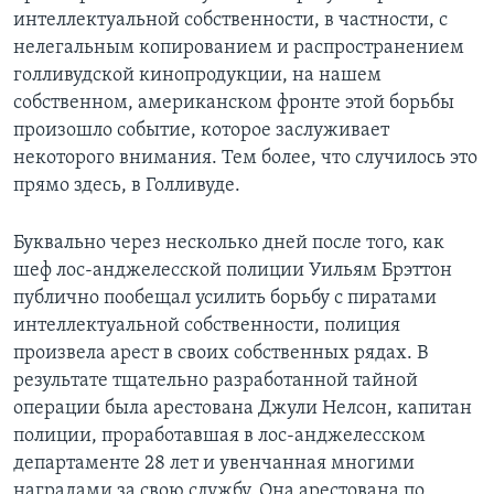
интеллектуальной собственности, в частности, с
Learning English
нелегальным копированием и распространением
голливудской кинопродукции, на нашем
СОЦИАЛЬНЫЕ СЕТИ
собственном, американском фронте этой борьбы
произошло событие, которое заслуживает
некоторого внимания. Тем более, что случилось это
прямо здесь, в Голливуде.
Языки
Буквально через несколько дней после того, как
шеф лос-анджелесской полиции Уильям Брэттон
публично пообещал усилить борьбу с пиратами
интеллектуальной собственности, полиция
произвела арест в своих собственных рядах. В
результате тщательно разработанной тайной
операции была арестована Джули Нелсон, капитан
полиции, проработавшая в лос-анджелесском
департаменте 28 лет и увенчанная многими
наградами за свою службу. Она арестована по