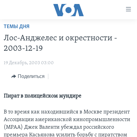
Линки
доступности
Перейти
ТЕМЫ ДНЯ
на
ГЛАВНОЕ
Лос-Анджелес и окрестности -
основной
ПРОГРАММЫ
контент
2003-12-19
ПРОЕКТЫ
Перейти
АМЕРИКА
к
19 Декабрь, 2003 03:00
ЭКСПЕРТИЗА
НОВОСТИ ЗА МИНУТУ
УЧИМ АНГЛИЙСКИЙ
основной
Поделиться
ИНТЕРВЬЮ
ИТОГИ
НАША АМЕРИКАНСКАЯ ИСТОРИЯ
навигации
Перейти
ФАКТЫ ПРОТИВ ФЕЙКОВ
ПОЧЕМУ ЭТО ВАЖНО?
А КАК В АМЕРИКЕ?
в
Пират в полицейском мундире
ЗА СВОБОДУ ПРЕССЫ
ДИСКУССИЯ VOA
АРТЕФАКТЫ
поиск
УЧИМ АНГЛИЙСКИЙ
ДЕТАЛИ
АМЕРИКАНСКИЕ ГОРОДКИ
В то время как находившийся в Москве президент
Ассоциации американской кинопромышленности
ВИДЕО
НЬЮ-ЙОРК NEW YORK
ТЕСТЫ
(МРАА) Джек Валенти убеждал российского
ПОДПИСКА НА НОВОСТИ
АМЕРИКА. БОЛЬШОЕ ПУТЕШЕСТВИЕ
премьера Касьянова усилить борьбу с пиратством