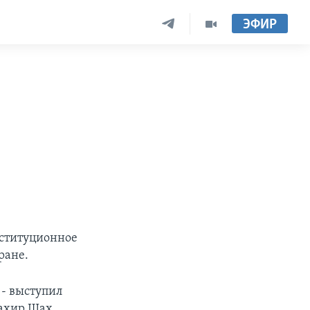
ЭФИР
нституционное
ране.
 - выступил
ахир Шах,