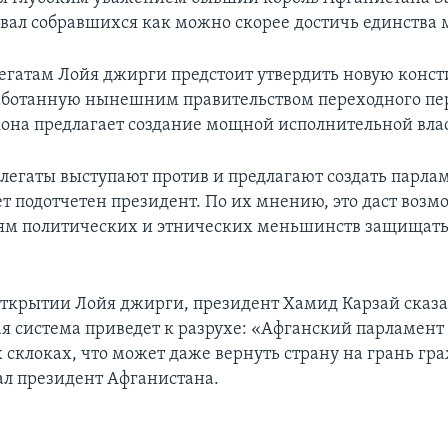
вал собравшихся как можно скорее достичь единства
егатам Лойя джирги предстоит утвердить новую конс
аботанную нынешним правительством переходного пе
кона предлагает создание мощной исполнительной вла
легаты выступают против и предлагают создать парлам
ет подотчетен президент. По их мнению, это даст возм
ям политических и этнических меньшинств защищать
открытии Лойя джирги, президент Хамид Карзай сказа
я система приведет к разрухе: «Афганский парламент 
 склоках, что может даже вернуть страну на грань гр
зал президент Афганистана.