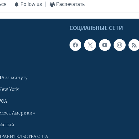
ься
Follow us
Распечатать
Ы
СОЦИАЛЬНЫЕ СЕТИ
А за минуту
New York
VOA
олоса Америки»
ийский
ПРАВИТЕЛЬСТВА США