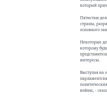
который приз
Пятистам дел
страны, разр
основного за
Некоторые де
которому буд
представител
интересы.
Выступая на 
парламентска
политических
войны, - ска