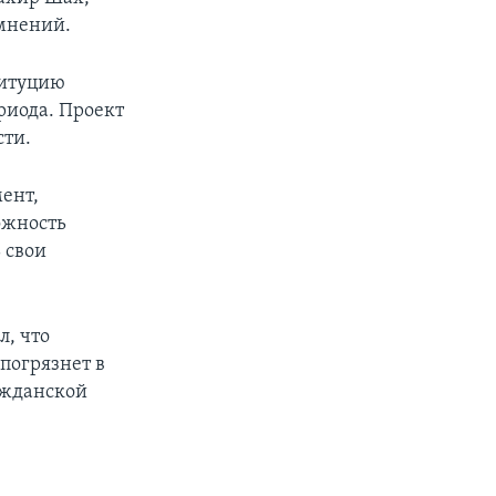
 мнений.
титуцию
риода. Проект
сти.
ент,
ожность
 свои
л, что
погрязнет в
ажданской