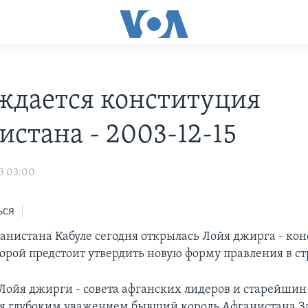
ждается конституция
истана - 2003-12-15
3 03:00
ься
ганистана Кабуле сегодня открылась Лойя джирга - ко
торой предстоит утвердить новую форму правления в ст
Лойя джирги - совета афганских лидеров и старейшин
я глубоким уважением бывший король Афганистана З