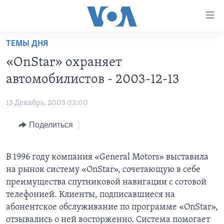
Линки
доступности
Перейти
ТЕМЫ ДНЯ
на
ГЛАВНОЕ
«OnStar» охраняет
основной
ПРОГРАММЫ
контент
автомобилистов - 2003-12-13
ПРОЕКТЫ
Перейти
АМЕРИКА
к
13 Декабрь, 2003 03:00
ЭКСПЕРТИЗА
НОВОСТИ ЗА МИНУТУ
УЧИМ АНГЛИЙСКИЙ
основной
Поделиться
ИНТЕРВЬЮ
ИТОГИ
НАША АМЕРИКАНСКАЯ ИСТОРИЯ
навигации
Перейти
ФАКТЫ ПРОТИВ ФЕЙКОВ
ПОЧЕМУ ЭТО ВАЖНО?
А КАК В АМЕРИКЕ?
в
В 1996 году компания «General Motors» выставила
ЗА СВОБОДУ ПРЕССЫ
ДИСКУССИЯ VOA
АРТЕФАКТЫ
поиск
на рынок систему «OnStar», сочетающую в себе
УЧИМ АНГЛИЙСКИЙ
ДЕТАЛИ
АМЕРИКАНСКИЕ ГОРОДКИ
преимущества спутниковой навигации с сотовой
телефонией. Клиенты, подписавшиеся на
ВИДЕО
НЬЮ-ЙОРК NEW YORK
ТЕСТЫ
абонентское обслуживание по программе «OnStar»,
ПОДПИСКА НА НОВОСТИ
АМЕРИКА. БОЛЬШОЕ ПУТЕШЕСТВИЕ
отзывались о ней восторженно. Система помогает