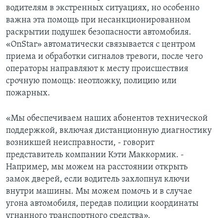
водителям в экстренных ситуациях, но особенно
Learning English
важна эта помощь при несанкционированном
раскрытии подушек безопасности автомобиля.
СОЦИАЛЬНЫЕ СЕТИ
«OnStar» автоматически связывается с центром
приема и обработки сигналов тревоги, после чего
операторы направляют к месту происшествия
срочную помощь: неотложку, полицию или
Языки
пожарных.
«Мы обеспечиваем наших абонентов технической
поддержкой, включая дистанционную диагностику
возникшей неисправности, - говорит
представитель компании Кэти Маккормик. -
Например, мы можем на расстоянии открыть
замок дверей, если водитель захлопнул ключи
внутри машины. Мы можем помочь и в случае
угона автомобиля, передав полиции координаты
угнанного транспортного средства».