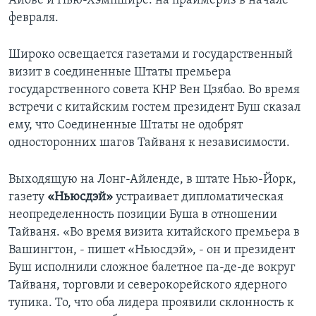
Айове и Нью-Хэмпшире: на праймериз в начале
февраля.
Широко освещается газетами и государственный
визит в соединенные Штаты премьера
государственного совета КНР Вен Цзябао. Во время
встречи с китайским гостем президент Буш сказал
ему, что Соединенные Штаты не одобрят
односторонних шагов Тайваня к независимости.
Выходящую на Лонг-Айленде, в штате Нью-Йорк,
газету
«Ньюсдэй»
устраивает дипломатическая
неопределенность позиции Буша в отношении
Тайваня. «Bo время визита китайского премьера в
Вашингтон, - пишет «Ньюсдэй», - он и президент
Буш исполнили сложное балетное па-де-де вокруг
Тайваня, торговли и северокорейского ядерного
тупика. To, что оба лидера проявили склонность к