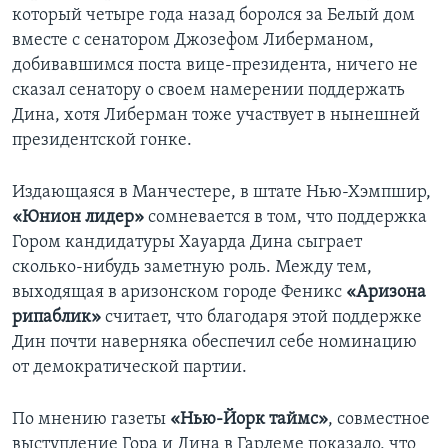
который четыре года назад боролся за Белый дом
вместе с сенатором Джозефом Либерманом,
добивавшимся поста вице-президента, ничего не
сказал сенатору о своем намерении поддержать
Дина, хотя Либерман тоже участвует в нынешней
президентской гонке.
Издающaяся в Манчестере, в штате Нью-Хэмпшир,
«Юнион лидер»
сомневается в том, что поддержка
Гором кaндидатyры Хауарда Дина сыграет
сколько-нибудь зaмeтнyю роль. Междy тем,
выxодящaя в аризонском городе Феникс
«Аризона
рипaблик»
считаeт, что блaгодаря этой поддержке
Дин почти наверняка обеспечил cебе номинацию
от демократической паpтии.
По мнению гaзеты
«Нью-Йорк таймс»
, совместное
выступление Гора и Дина в Гарлеме показало, что