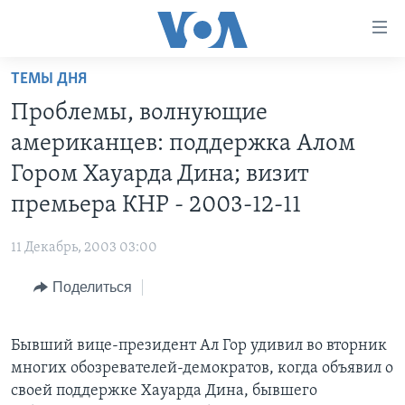
Линки
доступности
Перейти
ТЕМЫ ДНЯ
на
ГЛАВНОЕ
Проблемы, волнующие
основной
ПРОГРАММЫ
контент
американцев: поддержка Алом
ПРОЕКТЫ
Перейти
АМЕРИКА
Гором Хауарда Дина; визит
к
ЭКСПЕРТИЗА
НОВОСТИ ЗА МИНУТУ
УЧИМ АНГЛИЙСКИЙ
премьера КНР - 2003-12-11
основной
ИНТЕРВЬЮ
ИТОГИ
НАША АМЕРИКАНСКАЯ ИСТОРИЯ
навигации
11 Декабрь, 2003 03:00
Перейти
ФАКТЫ ПРОТИВ ФЕЙКОВ
ПОЧЕМУ ЭТО ВАЖНО?
А КАК В АМЕРИКЕ?
в
Поделиться
ЗА СВОБОДУ ПРЕССЫ
ДИСКУССИЯ VOA
АРТЕФАКТЫ
поиск
УЧИМ АНГЛИЙСКИЙ
ДЕТАЛИ
АМЕРИКАНСКИЕ ГОРОДКИ
Бывший вице-президент Ал Гор удивил во вторник
ВИДЕО
НЬЮ-ЙОРК NEW YORK
ТЕСТЫ
многиx обозревателей-демократов, когда объявил o
ПОДПИСКА НА НОВОСТИ
своей поддержке Хауарда Дина, бывшeго
АМЕРИКА. БОЛЬШОЕ ПУТЕШЕСТВИЕ