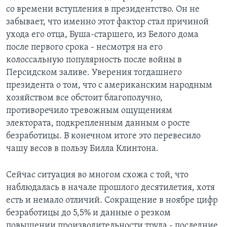
со времени вступления в президентство. Он не
Learning English
забывает, что именно этот фактор стал причиной
ухода его отца, Буша-старшего, из Белого дома
СОЦИАЛЬНЫЕ СЕТИ
после первого срока - несмотря на его
колоссальную популярность после войны в
Персидском заливе. Уверения тогдашнего
президента о том, что с американским народным
Языки
хозяйством все обстоит благополучно,
противоречило тревожным ощущениям
электората, подкрепленным данным о росте
безработицы. В конечном итоге это перевесило
чашу весов в пользу Билла Клинтона.
Сейчас ситуация во многом схожа с той, что
наблюдалась в начале прошлого десятилетия, хотя
есть и немало отличий. Сокращение в ноябре цифр
безработицы до 5,5% и данные о резком
повышении производительности труда - последние