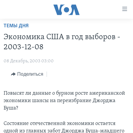
Линки
доступности
Перейти
ТЕМЫ ДНЯ
на
ГЛАВНОЕ
Экономика CША в год выборов -
основной
ПРОГРАММЫ
контент
2003-12-08
ПРОЕКТЫ
Перейти
АМЕРИКА
к
08 Декабрь, 2003 03:00
ЭКСПЕРТИЗА
НОВОСТИ ЗА МИНУТУ
УЧИМ АНГЛИЙСКИЙ
основной
Поделиться
ИНТЕРВЬЮ
ИТОГИ
НАША АМЕРИКАНСКАЯ ИСТОРИЯ
навигации
Перейти
ФАКТЫ ПРОТИВ ФЕЙКОВ
ПОЧЕМУ ЭТО ВАЖНО?
А КАК В АМЕРИКЕ?
в
Повысят ли данные о бурном росте американской
ЗА СВОБОДУ ПРЕССЫ
ДИСКУССИЯ VOA
АРТЕФАКТЫ
поиск
экономики шансы на переизбрание Джорджа
УЧИМ АНГЛИЙСКИЙ
ДЕТАЛИ
АМЕРИКАНСКИЕ ГОРОДКИ
Буша?
ВИДЕО
НЬЮ-ЙОРК NEW YORK
ТЕСТЫ
Состояние отечественной экономики остается
ПОДПИСКА НА НОВОСТИ
АМЕРИКА. БОЛЬШОЕ ПУТЕШЕСТВИЕ
одной из главных забот Джорджа Буша-младшего