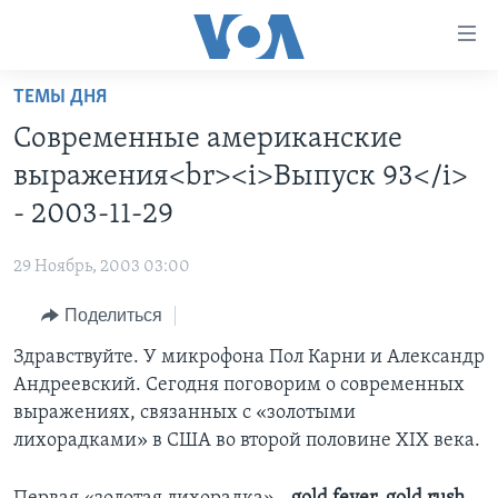
Линки
доступности
Перейти
ТЕМЫ ДНЯ
на
ГЛАВНОЕ
Современные американские
основной
ПРОГРАММЫ
контент
выражения<br><i>Выпуск 93</i>
ПРОЕКТЫ
Перейти
АМЕРИКА
- 2003-11-29
к
ЭКСПЕРТИЗА
НОВОСТИ ЗА МИНУТУ
УЧИМ АНГЛИЙСКИЙ
основной
29 Ноябрь, 2003 03:00
ИНТЕРВЬЮ
ИТОГИ
НАША АМЕРИКАНСКАЯ ИСТОРИЯ
навигации
Перейти
Поделиться
ФАКТЫ ПРОТИВ ФЕЙКОВ
ПОЧЕМУ ЭТО ВАЖНО?
А КАК В АМЕРИКЕ?
в
Здравствуйте. У микрофона Пол Карни и Александр
ЗА СВОБОДУ ПРЕССЫ
ДИСКУССИЯ VOA
АРТЕФАКТЫ
поиск
Андреевский. Сегодня поговорим о современных
УЧИМ АНГЛИЙСКИЙ
ДЕТАЛИ
АМЕРИКАНСКИЕ ГОРОДКИ
выражениях, связанных с «золотыми
ВИДЕО
лихорадками» в США во второй половине XIX века.
НЬЮ-ЙОРК NEW YORK
ТЕСТЫ
ПОДПИСКА НА НОВОСТИ
АМЕРИКА. БОЛЬШОЕ ПУТЕШЕСТВИЕ