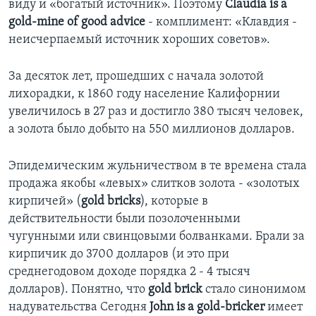
виду и «богатый источник». Поэтому
Claudia is a
gold-mine of good advice
- комплимент: «Клавдия -
неисчерпаемый источник хороших советов».
За десяток лет, прошедших с начала золотой
лихорадки, к 1860 году население Калифорнии
увеличилось в 27 раз и достигло 380 тысяч человек,
а золота было добыто на 550 миллионов долларов.
Эпидемическим жульничеством в те времена стала
продажа якобы «левых» слитков золота - «золотых
кирпичей» (
gold bricks
), которые в
действительности были позолоченными
чугунными или свинцовыми болванками. Брали за
кирпичик до 3700 долларов (и это при
среднегодовом доходе порядка 2 - 4 тысяч
долларов). Понятно, что
gold brick
стало синонимом
надувательства Сегодня
John is a gold-bricker
имеет