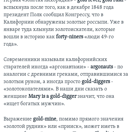
Первая «золотая лихорадка» -
gold fever, gold rush
-
вспыхнула после того, как в декабре 1848 года
Learning English
президент Полк сообщил Конгрессу, что в
Калифорнии обнаружены золотые россыпи. Уже в
СОЦИАЛЬНЫЕ СЕТИ
январе туда хлынули золотоискатели, которые
вошли в историю как
forty-niners
«люди 49-го
года».
Языки
Современники называли калифорнийских
старателей иногда «аргонавтами» -
argonauts
- по
аналогии с древними греками, отправившимися за
золотым руном, а иногда просто
gold-diggers
-
«золотокопателями». В наши дни сказать о
женщине
Mary is a gold-digger
значит, что она
«ищет богатых мужчин».
Выражение
gold-mine
, помимо прямого значения
«золотой рудник» или «прииск», может иметь в