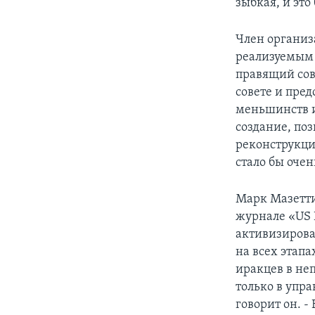
зыбкая, и это
Член организ
реализуемым 
правящий сове
совете и пре
меньшинств и
создание, по
реконструкци
стало бы оче
Марк Мазетти
журнале «US N
активизирова
на всех этап
иракцев в не
только в упра
говорит он. -