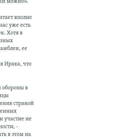
аки можно».
итает вполне
нас уже есть
к. Хотя в
озных
амблеи, ее
я Ирака, что
 обороны в
сяцы
ления страной
ученных
и участие не
ости, -
ть в этом на