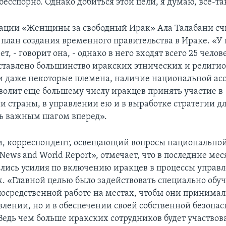
 бесспорно. Однако добиться этой цели, я думаю, все-т
ации «Женщины за свободный Ирак» Ала Талабани сч
план создания временного правительства в Ираке. «У 
т, - говорит она, - однако в него входят всего 25 челове
дставлено большинство иракских этнических и религи
 даже некоторые племена, наличие национальной асс
зволит еще большему числу иракцев принять участие в
и страны, в управлении ею и в выработке стратегии дл
нь важным шагом вперед».
, корреспондент, освещающий вопросы национальной
ews and World Report», отмечает, что в последние ме
лись усилия по включению иракцев в процессы управ
ах. «Главной целью было задействовать специально об
посредственной работе на местах, чтобы они принимал
влении, но и в обеспечении своей собственной безопасн
 Ведь чем больше иракских сотрудников будет участвова