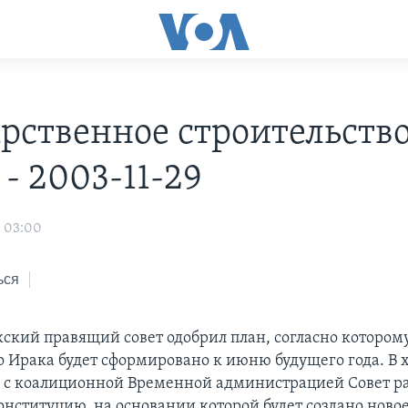
арственное строительство
- 2003-11-29
3 03:00
ься
кский правящий совет одобрил план, согласно которо
о Ирака будет сформировано к июню будущего года. В 
 с коалиционной Временной администрацией Совет ра
нституцию, на основании которой будет создано ново