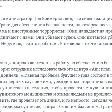
о.
администратор Пол Бремер заявил, что силы коалиции
Ираке для обеспечения безопасности, на которую посяг
ма и иностранные террористы: «Они нападают на ир
удничают с нами. Они убивают судей. Они пытаются у
Не думаю, что это сработает. Я не верю в то, что ирак
ракцы широко вовлечены в работу по обеспечению без
ворит сотрудник исследовательского центра «American 
м Доннели: «Главная проблема будущего года состоит в 
ших верных слуг режима, убежденных сторонников п
о суннитского населения, чтобы провести четкую лин
уннитского меньшинства и этими людьми из прошлог
вить, где пролегает эта линия, и то непросто: сегодня 
я лидером суннитов, завтра - бывшим баасистом. Грань