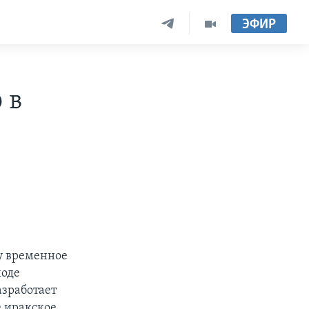
ЭФИР
 в
му временное
ходе
зработает
е иракское