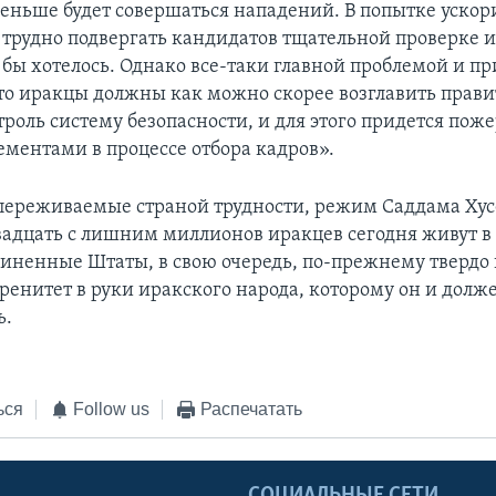
меньше будет совершаться нападений. В попытке ускори
т трудно подвергать кандидатов тщательной проверке и
о бы хотелось. Однако все-таки главной проблемой и п
 что иракцы должны как можно скорее возглавить прави
троль систему безопасности, и для этого придется пож
ементами в процессе отбора кадров».
переживаемые страной трудности, режим Саддама Ху
двадцать с лишним миллионов иракцев сегодня живут в
диненные Штаты, в свою очередь, по-прежнему тверд
еренитет в руки иракского народа, которому он и долж
ь.
ься
Follow us
Распечатать
Ы
СОЦИАЛЬНЫЕ СЕТИ