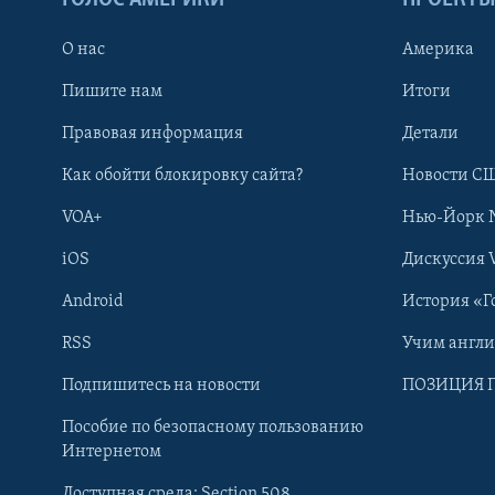
О нас
Америка
Пишите нам
Итоги
Правовая информация
Детали
Как обойти блокировку сайта?
Новости СШ
VOA+
Нью-Йорк 
iOS
Дискуссия 
Android
История «Г
RSS
Учим англ
Learning English
Подпишитесь на новости
ПОЗИЦИЯ 
Пособие по безопасному пользованию
СОЦИАЛЬНЫЕ СЕТИ
Интернетом
Доступная среда: Section 508