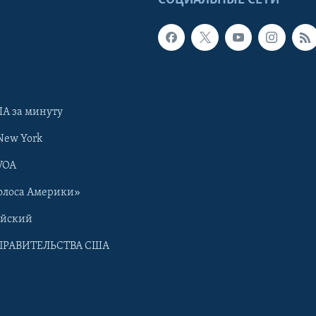
А за минуту
New York
VOA
олоса Америки»
ийский
ПРАВИТЕЛЬСТВА США