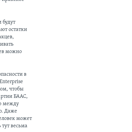
 будут
ают остатки
акцев,
бивать
цев можно
опасности в
Enterprise
том, чтобы
артии БААС,
ию между
о. Даже
человек может
 тут весьма