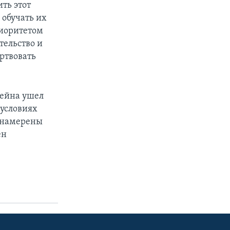
ть этот
 обучать их
риоритетом
тельство и
ертвовать
сейна ушел
 условиях
о намерены
ен