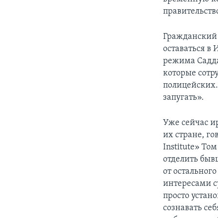
правительств
Гражданский 
оставаться в 
режима Садда
которые сотр
полицейских. 
запугать».
Уже сейчас и
их стране, го
Institute» То
отделить быв
от остальног
интересами с
просто устано
сознавать себ