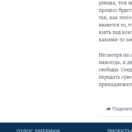
улицах, тем 
процесс буде
так, как этог
является то,
взять под кон
какими-то эл
Несмотря на 
навсегда, и 
свободы. Сое
передать сув
принадлежат
Поделит
ГОЛОС АМЕРИКИ
ПРОЕКТ