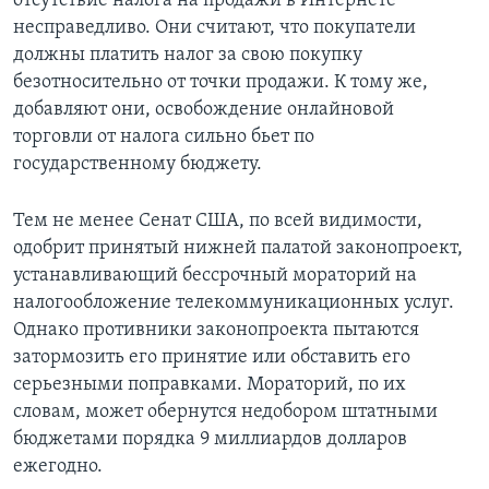
отсутствие налога на продажи в Интернете
несправедливо. Они считают, что покупатели
Learning English
должны платить налог за свою покупку
безотносительно от точки продажи. К тому же,
СОЦИАЛЬНЫЕ СЕТИ
добавляют они, освобождение онлайновой
торговли от налога сильно бьет по
государственному бюджету.
Языки
Тем не менее Сенат США, по всей видимости,
одобрит принятый нижней палатой законопроект,
устанавливающий бессрочный мораторий на
налогообложение телекоммуникационных услуг.
Однако противники законопроекта пытаются
затормозить его принятие или обставить его
серьезными поправками. Мораторий, по их
словам, может обернутся недобором штатными
бюджетами порядка 9 миллиардов долларов
ежегодно.