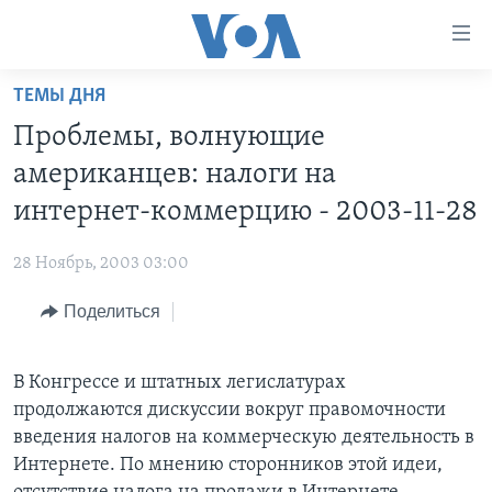
Линки
доступности
Перейти
ТЕМЫ ДНЯ
на
ГЛАВНОЕ
Проблемы, волнующие
основной
ПРОГРАММЫ
контент
американцев: налоги на
ПРОЕКТЫ
Перейти
АМЕРИКА
интернет-коммерцию - 2003-11-28
к
ЭКСПЕРТИЗА
НОВОСТИ ЗА МИНУТУ
УЧИМ АНГЛИЙСКИЙ
основной
28 Ноябрь, 2003 03:00
ИНТЕРВЬЮ
ИТОГИ
НАША АМЕРИКАНСКАЯ ИСТОРИЯ
навигации
Перейти
Поделиться
ФАКТЫ ПРОТИВ ФЕЙКОВ
ПОЧЕМУ ЭТО ВАЖНО?
А КАК В АМЕРИКЕ?
в
ЗА СВОБОДУ ПРЕССЫ
ДИСКУССИЯ VOA
АРТЕФАКТЫ
поиск
В Конгрессе и штатных легислатурах
УЧИМ АНГЛИЙСКИЙ
ДЕТАЛИ
АМЕРИКАНСКИЕ ГОРОДКИ
продолжаются дискуссии вокруг правомочности
ВИДЕО
НЬЮ-ЙОРК NEW YORK
ТЕСТЫ
введения налогов на коммерческую деятельность в
Интернете. По мнению сторонников этой идеи,
ПОДПИСКА НА НОВОСТИ
АМЕРИКА. БОЛЬШОЕ ПУТЕШЕСТВИЕ