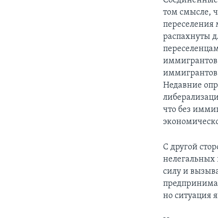
Соединенные
том смысле, 
переселения 
распахнуты д
переселенцам
иммигрантов, 
иммигрантов 
Недавние опр
либерализаци
что без имми
экономическо
С другой сто
нелегальных 
силу и вызыв
предпринимае
но ситуация 