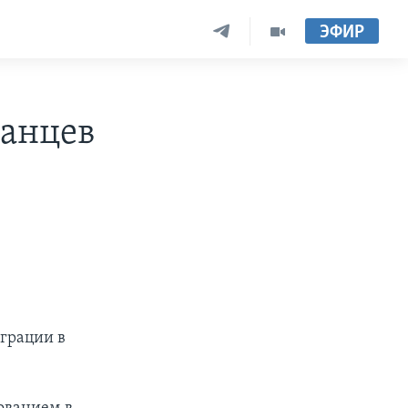
ЭФИР
анцев
грации в