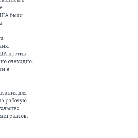
ованием в
е
 США были
а
ка
ния.
США против
нно очевидно,
ти в
азания для
на рабочую
ельство
мигрантов,