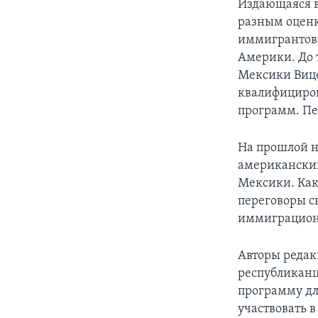
Издающаяся в
разным оценк
иммигрантов.
Америки. До 
Мексики Вице
квалифициро
программ. Пе
На прошлой н
американских
Мексики. Как
переговоры с
иммиграцион
Авторы редак
республиканц
программу дл
участвовать в