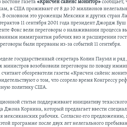
 Бостоне газета
«Крисчен сайенс монитор»
сообщает, ч
ам, в США проживают от 8 до 10 миллионов нелегаль
 В основном это уроженцы Мексики и других стран Л
терактов 11 сентября 2001 года президент Джордж Буш
нте Фокс вели переговоры о налаживании процесса в
ванным иммигрантам рабочих виз и расширении гост
реговоры были прерваны из-за событий 11 сентября.
еделе государственный секретарь Колин Пауэлл и ряд
 министров возобновили переговоры по поводу имми
 считают обозреватели газеты «Крисчен сайенс монит
видетельствуют о том, что созрело время Конгрессу р
ную политику США.
ционной статьи поддерживают инициативу техасского
а Джона Корнина, который предлагает ввести специа
я мексиканских рабочих. Согласно его предложению
 этой программе после двух лет нелегального пребыва