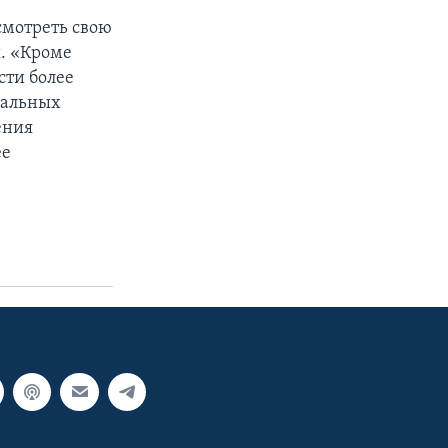
смотреть свою
. «Кроме
сти более
иальных
ения
ее