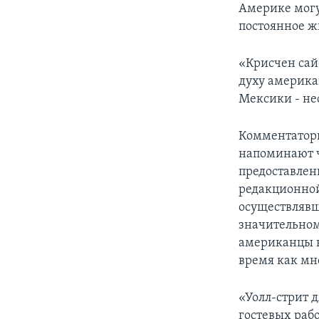
Америке могу
постоянное ж
«Крисчен сай
духу американ
Мексики - не
Комментаторы
напоминают ч
предоставлен
редакционной
осуществлявш
значительно
американцы н
время как мн
«Уолл-стрит 
гостевых раб