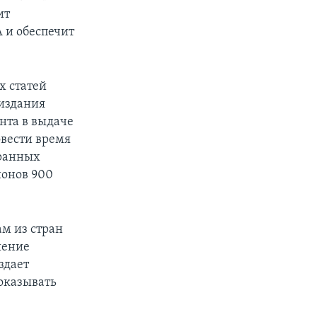
ит
 и обеспечит
х статей
 издания
нта в выдаче
вести время
транных
ионов 900
ам из стран
шение
здает
оказывать