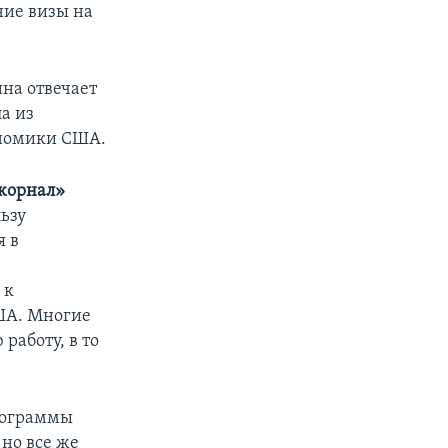
ние визы на
на отвечает
ла из
ономики США.
джорнал»
ьзу
я в
 к
ША. Многие
работу, в то
программы
но все же