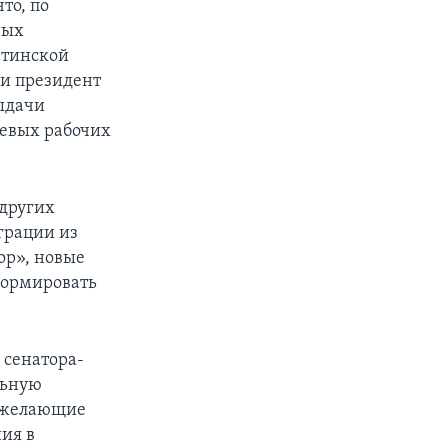
то, по
ных
атинской
 и президент
ыдачи
евых рабочих
 других
грации из
ор», новые
еформировать
 сенатора-
льную
, желающие
ния в