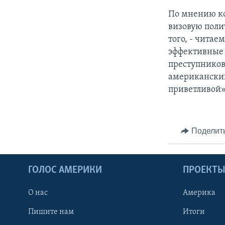
По мнению ко
визовую поли
того, - читае
эффективные 
преступников
американских 
приветливой»
Поделит
ГОЛОС АМЕРИКИ
ПРОЕКТ
О нас
Америка
Пишите нам
Итоги