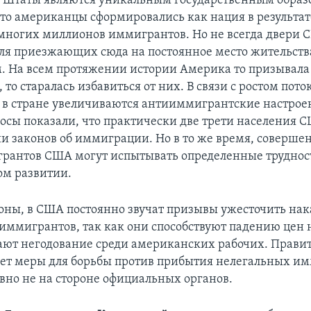
 Штаты являются уникальным государственным образ
что американцы сформировались как нация в результат
многих миллионов иммигрантов. Но не всегда двери
ля приезжающих сюда на постоянное место жительств
. На всем протяжении истории Америка то призывала
то старалась избавиться от них. В связи с ростом пото
в стране увеличиваются антииммигрантские настрое
осы показали, что практически две трети населения 
и законов об иммиграции. Но в то же время, соверше
грантов США могут испытывать определенные труднос
м развитии.
роны, в США постоянно звучат призывы ужесточить нак
иммигрантов, так как они способствуют падению цен 
ают негодование среди американских рабочих. Правит
т меры для борьбы против прибытия нелегальных им
явно не на стороне официальных органов.