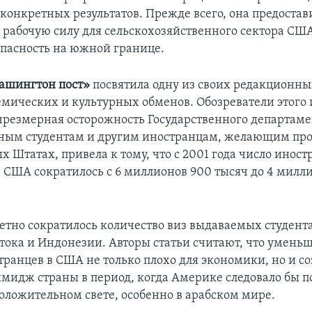
 конкретных результатов. Прежде всего, она предостав
рабочую силу для сельскохозяйственного сектора США
пасность на южной границе.
ашингтон пост»
посвятила одну из своих редакционны
емических и культурных обменов. Обозреватели этого
 чрезмерная осторожность Государственного департаме
ным студентам и другим иностранцам, желающим про
х Штатах, привела к тому, что с 2001 года число инос
в США сократилось с 6 миллионов 900 тысяч до 4 милл
етно сократилось количество виз выдаваемых студент
тока и Индонезии. Авторы статьи считают, что умень
транцев в США не только плохо для экономики, но и со
мидж страны в период, когда Америке следовало бы п
положительном свете, особенно в арабском мире.