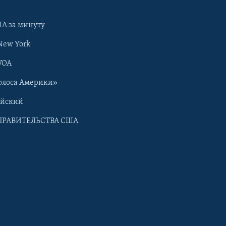
А за минуту
New York
VOA
олоса Америки»
ийский
ПРАВИТЕЛЬСТВА США