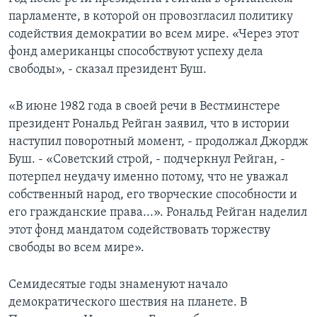
парламенте, в которой он провозгласил политику
Learning English
содействия демократии во всем мире. «Через этот
фонд американцы способствуют успеху дела
СОЦИАЛЬНЫЕ СЕТИ
свободы», - сказал президент Буш.
«В июне 1982 года в своей речи в Вестминстере
президент Рональд Рейган заявил, что в истории
Языки
наступил поворотный момент, - продолжал Джордж
Буш. - «Советский строй, - подчеркнул Рейган, -
потерпел неудачу именно потому, что не уважал
собственный народ, его творческие способности и
его гражданские права...». Рональд Рейган наделил
этот фонд мандатом содействовать торжеству
свободы во всем мире».
Семидесятые годы знаменуют начало
демократического шествия на планете. В