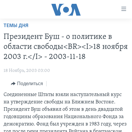
Линки
доступности
Перейти
ТЕМЫ ДНЯ
на
ГЛАВНОЕ
Президент Буш - о политике в
основной
ПРОГРАММЫ
контент
области свободы<BR><I>18 ноября
ПРОЕКТЫ
Перейти
АМЕРИКА
2003 г.</I> - 2003-11-18
к
ЭКСПЕРТИЗА
НОВОСТИ ЗА МИНУТУ
УЧИМ АНГЛИЙСКИЙ
основной
18 Ноябрь, 2003 03:00
ИНТЕРВЬЮ
ИТОГИ
НАША АМЕРИКАНСКАЯ ИСТОРИЯ
навигации
Перейти
Поделиться
ФАКТЫ ПРОТИВ ФЕЙКОВ
ПОЧЕМУ ЭТО ВАЖНО?
А КАК В АМЕРИКЕ?
в
Соединенные Штаты взяли наступательный курс
ЗА СВОБОДУ ПРЕССЫ
ДИСКУССИЯ VOA
АРТЕФАКТЫ
поиск
на утверждение свободы на Ближнем Востоке.
УЧИМ АНГЛИЙСКИЙ
ДЕТАЛИ
АМЕРИКАНСКИЕ ГОРОДКИ
Президент Буш объявил об этом в день двадцатой
ВИДЕО
годовщины образования Национального Фонда за
НЬЮ-ЙОРК NEW YORK
ТЕСТЫ
демократию. Фонд был учрежден в 1983 году, через
ПОДПИСКА НА НОВОСТИ
АМЕРИКА. БОЛЬШОЕ ПУТЕШЕСТВИЕ
год после речи президента Рейгана в британском