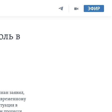
ЭФИР
оль в
нан заявил,
и временному
итуация в
м процессе.