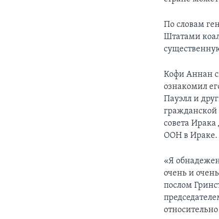
По словам ге
Штатами коал
существенную
Кофи Аннан с
ознакомил ег
Пауэлл и дру
гражданской 
совета Ирака
ООН в Ираке.
«Я обнадежен
очень и очен
послом Гринс
председателе
относительно