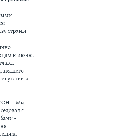
нными
ее
тву страны.
ично
акцам к июню.
 главы
Правящего
присутствию
ООН. - Мы
седовал с
бани -
еня
приняла