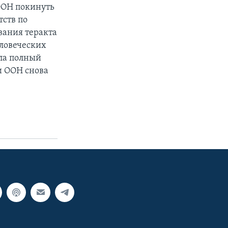
ООН покинуть
тств по
вания теракта
еловеческих
ла полный
и ООН снова