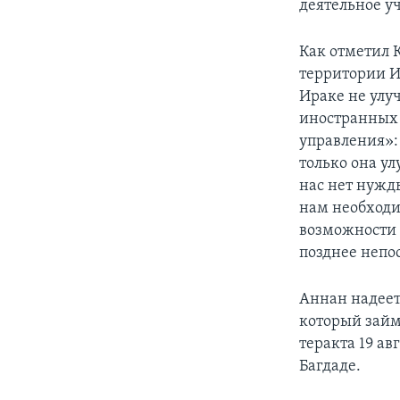
деятельное у
Как отметил 
территории Ир
Ираке не улу
иностранных 
управления»: 
только она ул
нас нет нужды
нам необходи
возможности 
позднее непо
Аннан надеет
который займ
теракта 19 ав
Багдаде.