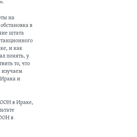
».
оты на
 обстановка в
ние штата
станционного
ке, и как
ал понять, у
вить то, что
ы изучаем
 Ирака и
 ООН в Ираке,
льтате
 ООН в