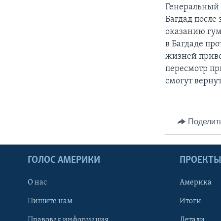
Генеральный 
Багдад после 
оказанию гум
в Багдаде пр
жизней приве
пересмотр пр
смогут вернут
Поделит
ГОЛОС АМЕРИКИ
ПРОЕКТ
О нас
Америка
Пишите нам
Итоги
Правовая информация
Детали