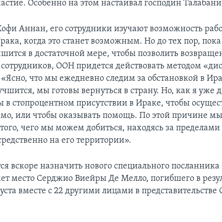
частие. Особенно на этом настаивал господин Талабани
Кофи Аннан, его сотрудники изучают возможность раб
ака, когда это станет возможным. Но до тех пор, пока
чшится в достаточной мере, чтобы позволить возвраще
сотрудников, ООН придется действовать методом «ди
«Ясно, что мы ежедневно следим за обстановкой в Ира
учшится, мы готовы вернуться в страну. Но, как я уже д
 в стопроцентном присутствии в Ираке, чтобы осущест
мо, или чтобы оказывать помощь. По этой причине м
того, чего мы можем добиться, находясь за пределами
средственно на его территории».
ся вскоре назначить нового специального посланника
ет место Серджио Виейры Де Мелло, погибшего в резу
густа вместе с 22 другими лицами в представительстве