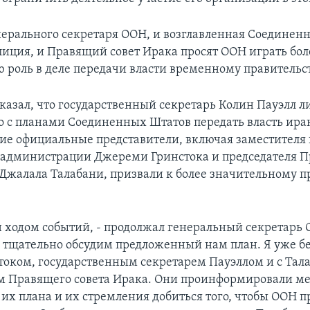
нерального секретаря ООН, и возглавленная Соедине
иция, и Правящий совет Ирака просят ООН играть бол
 роль в деле передачи власти временному правительс
казал, что государственный секретарь Колин Пауэлл л
о с планами Соединенных Штатов передать власть ир
гие официальные представители, включая заместителя
администрации Джереми Гринстока и председателя 
 Джалала Талабани, призвали к более значительному 
 ходом событий, - продолжал генеральный секретарь 
ь тщательно обсудим предложенный нам план. Я уже бе
током, государственным секретарем Пауэллом и с Тала
м Правящего совета Ирака. Они проинформировали м
 их плана и их стремления добиться того, чтобы ООН 