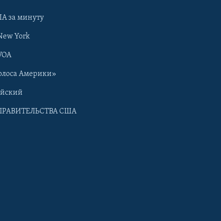
А за минуту
New York
VOA
олоса Америки»
ийский
ПРАВИТЕЛЬСТВА США