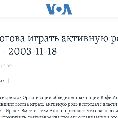
отова играть активную р
- 2003-11-18
 03:00
ься
секретарь Организации объединенных наций Кофи Ан
инципе готова играть активную роль в передаче власт
 в Ираке. Вместе с тем Аннан признает, что опасная с
 ограничить деятельное участие его организации в это