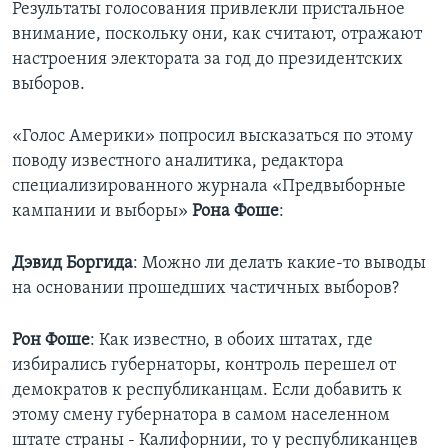
Результаты голосования привлекли пристальное
внимание, поскольку они, как считают, отражают
Learning English
настроения электората за год до президентских
выборов.
СОЦИАЛЬНЫЕ СЕТИ
«Голос Америки» попросил высказаться по этому
поводу известного аналитика, редактора
Языки
специализированного журнала «Предвыборные
кампании и выборы»
Рона Фоше
:
Дэвид Боргида
: Можно ли делать какие-то выводы
на основании прошедших частичных выборов?
Рон Фоше
: Как известно, в обоих штатах, где
избирались губернаторы, контроль перешел от
демократов к республиканцам. Если добавить к
этому смену губернатора в самом населенном
штате страны - Калифорнии, то у республиканцев