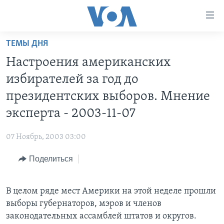
Линки
доступности
Перейти
ТЕМЫ ДНЯ
на
ГЛАВНОЕ
Настроения американских
основной
ПРОГРАММЫ
контент
избирателей за год до
ПРОЕКТЫ
Перейти
АМЕРИКА
президентских выборов. Мнение
к
ЭКСПЕРТИЗА
НОВОСТИ ЗА МИНУТУ
УЧИМ АНГЛИЙСКИЙ
эксперта - 2003-11-07
основной
ИНТЕРВЬЮ
ИТОГИ
НАША АМЕРИКАНСКАЯ ИСТОРИЯ
навигации
07 Ноябрь, 2003 03:00
Перейти
ФАКТЫ ПРОТИВ ФЕЙКОВ
ПОЧЕМУ ЭТО ВАЖНО?
А КАК В АМЕРИКЕ?
в
Поделиться
ЗА СВОБОДУ ПРЕССЫ
ДИСКУССИЯ VOA
АРТЕФАКТЫ
поиск
УЧИМ АНГЛИЙСКИЙ
ДЕТАЛИ
АМЕРИКАНСКИЕ ГОРОДКИ
В целом ряде мест Америки на этой неделе прошли
ВИДЕО
НЬЮ-ЙОРК NEW YORK
ТЕСТЫ
выборы губернаторов, мэров и членов
ПОДПИСКА НА НОВОСТИ
законодательных ассамблей штатов и округов.
АМЕРИКА. БОЛЬШОЕ ПУТЕШЕСТВИЕ