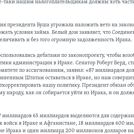
се-таки нашим налогоплательщикам должны хоть част
я президента Буша угрожала наложить вето на законо
ержать условия займа. Белый дом заявляет, что Соеди
еличивать и без того огромную задолженность Ирака.
спользовались дебатами по законопроекту, чтобы возо
тики администрации в Ираке. Сенатор Роберт Берд, с
омитете по ассигнованиям, заявил: «87 миллиардов до
диненным Штатам оставаться в Ираке, но нам соверше
ткорректировать нашу политику. Президент обязан об
 народу, как он собирается уйти из Ирака, и он долже
7 миллиардов 65 миллиардов выделяются для содержа
 войск в Ираке и Афганистане, 18 миллиардов 600 ми
ие Ирака и один миллиард 200 миллионов долларов на