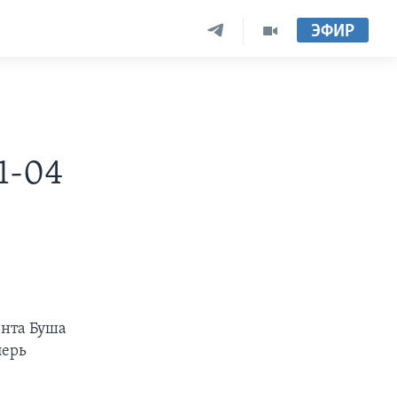
ЭФИР
1-04
ента Буша
перь