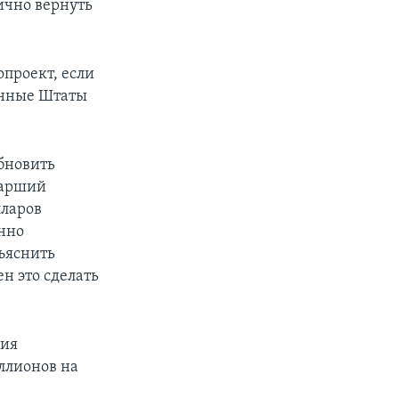
ично вернуть
проект, если
ненные Штаты
бновить
тарший
лларов
нно
ъяснить
н это сделать
ния
ллионов на