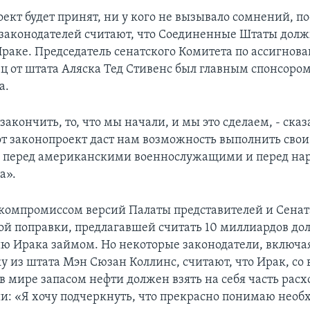
ект будет принят, ни у кого не вызывало сомнений, п
законодателей считают, что Соединенные Штаты дол
Ираке. Председатель сенатского Комитета по ассигнов
ц от штата Аляска Тед Стивенс был главным спонсоро
а.
кончить, то, что мы начали, и мы это сделаем, - сказ
тот законопроект даст нам возможность выполнить свои
а перед американскими военнослужащими и перед на
а».
 компромиссом версий Палаты представителей и Сената
кой поправки, предлагавшей считать 10 миллиардов до
ю Ирака займом. Но некоторые законодатели, включая
у из штата Мэн Сюзан Коллинс, считают, что Ирак, со
 мире запасом нефти должен взять на себя часть расх
и: «Я хочу подчеркнуть, что прекрасно понимаю необ