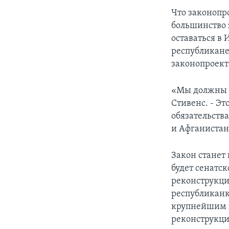
Что законопро
большинство 
оставаться в 
республикане
законопроект
«Мы должны за
Стивенс. - Э
обязательств
и Афганистан
Закон станет
будет сенатс
реконструкци
республиканк
крупнейшим в
реконструкци