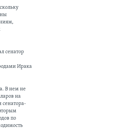
оскольку
жны
аниям,
м
ал сенатор
родами Ирака
. В нем не
лларов на
 сенатора-
 вторым
одов по
ходимость