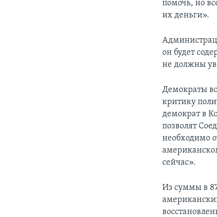
помочь, но в
их деньги».
Администраци
он будет сод
не должны ув
Демократы во
критику поли
демократ в К
позволят Сое
необходимо о
американскому
сейчас».
Из суммы в 8
американских
восстановлен