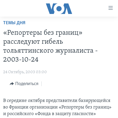
Линки
доступности
Перейти
ТЕМЫ ДНЯ
на
ГЛАВНОЕ
«Репортеры без границ»
основной
ПРОГРАММЫ
контент
расследуют гибель
ПРОЕКТЫ
Перейти
АМЕРИКА
тольяттинского журналиста -
к
ЭКСПЕРТИЗА
НОВОСТИ ЗА МИНУТУ
УЧИМ АНГЛИЙСКИЙ
2003-10-24
основной
ИНТЕРВЬЮ
ИТОГИ
НАША АМЕРИКАНСКАЯ ИСТОРИЯ
навигации
24 Октябрь, 2003 03:00
Перейти
ФАКТЫ ПРОТИВ ФЕЙКОВ
ПОЧЕМУ ЭТО ВАЖНО?
А КАК В АМЕРИКЕ?
в
Поделиться
ЗА СВОБОДУ ПРЕССЫ
ДИСКУССИЯ VOA
АРТЕФАКТЫ
поиск
УЧИМ АНГЛИЙСКИЙ
ДЕТАЛИ
АМЕРИКАНСКИЕ ГОРОДКИ
В середине октября представители базирующейся
ВИДЕО
НЬЮ-ЙОРК NEW YORK
ТЕСТЫ
во Франции организации «Репортеры без границ»
ПОДПИСКА НА НОВОСТИ
и российского «Фонда в защиту гласности»
АМЕРИКА. БОЛЬШОЕ ПУТЕШЕСТВИЕ