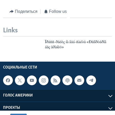
Поделиться
Follow us
Links
Ïðåññ-ðåëèç íà âåá-ñàéòå «Ðåïîðòåðîâ
áåç ãðàíèö»
СОЦИАЛЬНЫЕ СЕТИ
ГОЛОС АМЕРИКИ
ПРОЕКТЫ