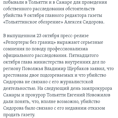
побывали в Тольятти и в Самаре для проведения
собственного расследования обстоятельств
Learning English
убийства 9 октября главного редактора газеты
«Тольяттинское обозрение» Алексея Сидорова.
СОЦИАЛЬНЫЕ СЕТИ
В выпущенном 23 октября пресс-релизе
«Репортеры без границ» выражают серьезные
Языки
сомнения по поводу профессионализма
официального расследования. Пятнадцатого
октября глава министерства внутренних дел по
региону Поволжья Владимир Щербаков заявил, что
арестованы двое подозреваемых и что убийство
Сидорова не связано с его журналистской
деятельностью. На следующий день зампрокурора
Самары и прокурор Тольятти Евгений Новожилов
дали понять, что, вполне возможно, убийство
Сидорова было связано с его недавним отказом
продать газету.