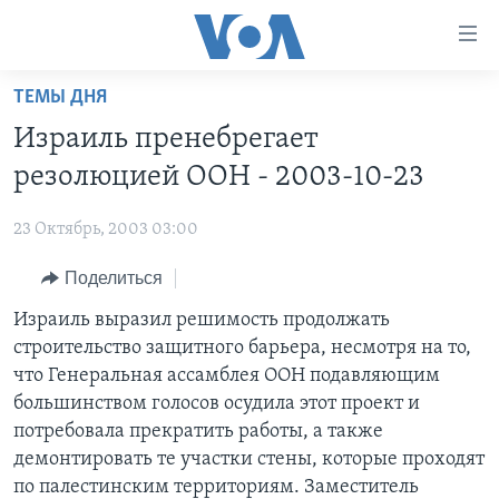
Линки
доступности
Перейти
ТЕМЫ ДНЯ
на
ГЛАВНОЕ
Израиль пренебрегает
основной
ПРОГРАММЫ
контент
резолюцией ООН - 2003-10-23
ПРОЕКТЫ
Перейти
АМЕРИКА
к
23 Октябрь, 2003 03:00
ЭКСПЕРТИЗА
НОВОСТИ ЗА МИНУТУ
УЧИМ АНГЛИЙСКИЙ
основной
Поделиться
ИНТЕРВЬЮ
ИТОГИ
НАША АМЕРИКАНСКАЯ ИСТОРИЯ
навигации
Перейти
ФАКТЫ ПРОТИВ ФЕЙКОВ
Израиль выразил решимость продолжать
ПОЧЕМУ ЭТО ВАЖНО?
А КАК В АМЕРИКЕ?
в
строительство защитного барьера, несмотря на то,
ЗА СВОБОДУ ПРЕССЫ
ДИСКУССИЯ VOA
АРТЕФАКТЫ
поиск
что Генеральная ассамблея ООН подавляющим
УЧИМ АНГЛИЙСКИЙ
ДЕТАЛИ
АМЕРИКАНСКИЕ ГОРОДКИ
большинством голосов осудила этот проект и
потребовала прекратить работы, а также
ВИДЕО
НЬЮ-ЙОРК NEW YORK
ТЕСТЫ
демонтировать те участки стены, которые проходят
ПОДПИСКА НА НОВОСТИ
АМЕРИКА. БОЛЬШОЕ ПУТЕШЕСТВИЕ
по палестинским территориям. Заместитель