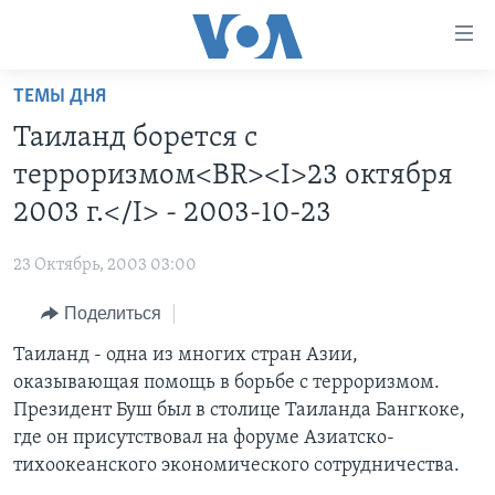
Линки
доступности
Перейти
ТЕМЫ ДНЯ
на
ГЛАВНОЕ
Таиланд борется с
основной
ПРОГРАММЫ
контент
терроризмом<BR><I>23 октября
ПРОЕКТЫ
Перейти
АМЕРИКА
2003 г.</I> - 2003-10-23
к
ЭКСПЕРТИЗА
НОВОСТИ ЗА МИНУТУ
УЧИМ АНГЛИЙСКИЙ
основной
23 Октябрь, 2003 03:00
ИНТЕРВЬЮ
ИТОГИ
НАША АМЕРИКАНСКАЯ ИСТОРИЯ
навигации
Перейти
Поделиться
ФАКТЫ ПРОТИВ ФЕЙКОВ
ПОЧЕМУ ЭТО ВАЖНО?
А КАК В АМЕРИКЕ?
в
Таиланд - одна из многих стран Азии,
ЗА СВОБОДУ ПРЕССЫ
ДИСКУССИЯ VOA
АРТЕФАКТЫ
поиск
оказывающая помощь в борьбе с терроризмом.
УЧИМ АНГЛИЙСКИЙ
ДЕТАЛИ
АМЕРИКАНСКИЕ ГОРОДКИ
Президент Буш был в столице Таиланда Бангкоке,
ВИДЕО
где он присутствовал на форуме Азиатско-
НЬЮ-ЙОРК NEW YORK
ТЕСТЫ
тихоокеанского экономического сотрудничества.
ПОДПИСКА НА НОВОСТИ
АМЕРИКА. БОЛЬШОЕ ПУТЕШЕСТВИЕ