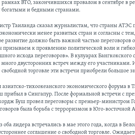
в рамках ВТО, закончившихся провалом в сентябре в ре
 богатыми и бедными странами.
стр Таиланда сказал журналистам, что страны АТЭС
 экономически менее развитых стран и согласны с тем,
е развитие должно быть важной частью переговоров о
ы призываем к проявлению политической воли и гибко
ешного исхода переговоров». В кулуарах Бангкокского
 много двусторонних встреч между его участниками. И
о свободной торговле эти встречи приобрели большое з
 азиатско-тихоокеанского экономического форума в 
ш прибыл в Сингапур. После формальной встречи с пр
ордж Буш провел переговоры с премьер-министром Го
еговоров была борьба с терроризмом в Юго-восточной 
 оба лидера встречались в мае этого года, когда в Бел
устороннее соглашение о свободной торговле. Ожидаетс