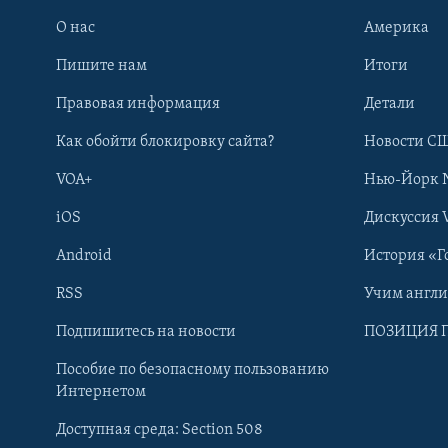
О нас
Америка
Пишите нам
Итоги
Правовая информация
Детали
Как обойти блокировку сайта?
Новости СШ
VOA+
Нью-Йорк 
iOS
Дискуссия 
Android
История «Г
RSS
Учим англ
Learning English
Подпишитесь на новости
ПОЗИЦИЯ 
Пособие по безопасному пользованию
СОЦИАЛЬНЫЕ СЕТИ
Интернетом
Доступная среда: Section 508