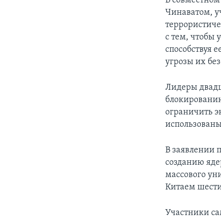
В совместном
Чинаватом, у
террористиче
с тем, чтобы
способствуя е
угрозы их бе
Лидеры двадц
блокированию
ограничить э
использованы
В заявлении 
созданию яде
массового ун
Китаем шести
Участники са