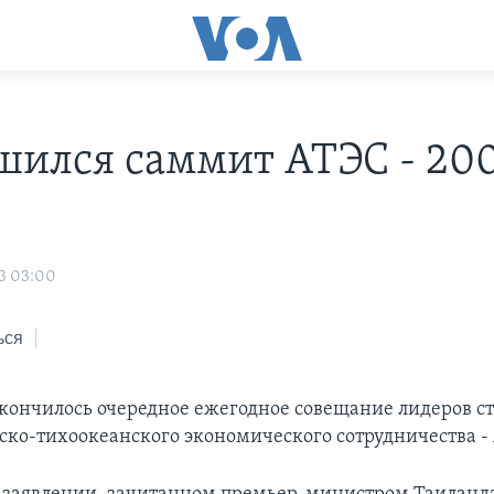
шился саммит АТЭС - 200
3 03:00
ься
акончилось очередное ежегодное совещание лидеров с
ско-тихоокеанского экономического сотрудничества -