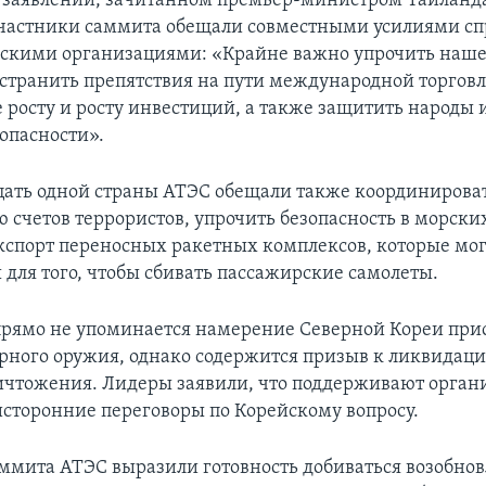
 заявлении, зачитанном премьер-министром Таиланд
частники саммита обещали совместными усилиями сп
скими организациями: «Крайне важно упрочить наше
 устранить препятствия на пути международной торговл
е росту и росту инвестиций, а также защитить народы 
зопасности».
ать одной страны АТЭС обещали также координироват
 счетов террористов, упрочить безопасность в морски
кспорт переносных ракетных комплексов, которые мог
 для того, чтобы сбивать пассажирские самолеты.
прямо не упоминается намерение Северной Кореи при
рного оружия, однако содержится призыв к ликвидац
ичтожения. Лидеры заявили, что поддерживают орга
сторонние переговоры по Корейскому вопросу.
ммита АТЭС выразили готовность добиваться возобно