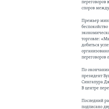
переговоров 
споров между
Премьер мини
беспокойство
экономическо
торговле: «М
добиться усп
организовано
переговоров 
По окончании
президент Бу
Сингапура Дж
В центре пер
Последний раз
подписано дв