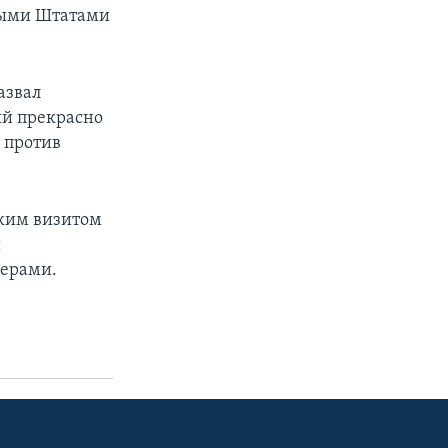
ными Штатами
азвал
ый прекрасно
е против
тким визитом
и
дерами.