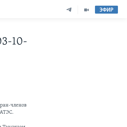
ЭФИР
3-10-
тран-членов
 АТЭС.