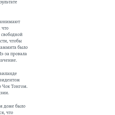
зультате
 понимают
 что
 свободной
сти, чтобы
 саммита было
з-за провала
начение.
Таиланде
езидентом
 Чок Тонгом.
Азии.
ом доме было
я, что