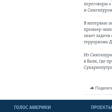
переговоры 
и Сингапуром
В интервью п
премьер-мини
знает задачи 
терроризма Д
Из Сингапура
в Бали, где 
Сукарнопутри
Поделит
ГОЛОС АМЕРИКИ
ПРОЕКТ