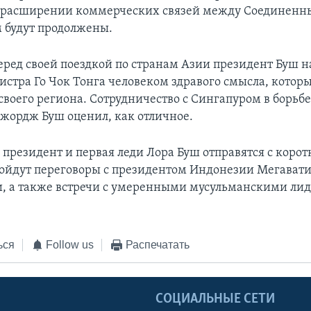
о расширении коммерческих связей между Соединен
 будут продолжены.
еред своей поездкой по странам Азии президент Буш н
стра Го Чок Тонга человеком здравого смысла, котор
своего региона. Сотрудничество с Сингапуром в борьб
жордж Буш оценил, как отличное.
 президент и первая леди Лора Буш отправятся с коро
пройдут переговоры с президентом Индонезии Мегават
, а также встречи с умеренными мусульманскими ли
ься
Follow us
Распечатать
Ы
СОЦИАЛЬНЫЕ СЕТИ