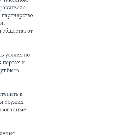
а Таксином
равиться с
 партнерство
и,
и общества от
ь усилия по
х портах и
ут быть
ступить к
ии оружия
низованные
вления