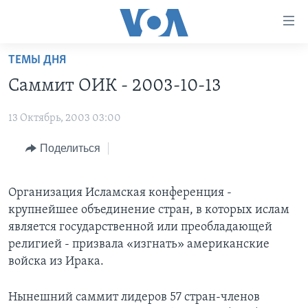
Линки
доступности
Перейти
ТЕМЫ ДНЯ
на
ГЛАВНОЕ
Саммит ОИК - 2003-10-13
основной
ПРОГРАММЫ
контент
13 Октябрь, 2003 03:00
ПРОЕКТЫ
Перейти
АМЕРИКА
к
ЭКСПЕРТИЗА
Поделиться
НОВОСТИ ЗА МИНУТУ
УЧИМ АНГЛИЙСКИЙ
основной
ИНТЕРВЬЮ
ИТОГИ
НАША АМЕРИКАНСКАЯ ИСТОРИЯ
навигации
Перейти
Организация Исламская конференция -
ФАКТЫ ПРОТИВ ФЕЙКОВ
ПОЧЕМУ ЭТО ВАЖНО?
А КАК В АМЕРИКЕ?
в
крупнейшее объединение стран, в которых ислам
ЗА СВОБОДУ ПРЕССЫ
ДИСКУССИЯ VOA
АРТЕФАКТЫ
поиск
является государственной или преобладающей
религией - призвала «изгнать» американские
УЧИМ АНГЛИЙСКИЙ
ДЕТАЛИ
АМЕРИКАНСКИЕ ГОРОДКИ
войска из Ирака.
ВИДЕО
НЬЮ-ЙОРК NEW YORK
ТЕСТЫ
ПОДПИСКА НА НОВОСТИ
Нынешний саммит лидеров 57 стран-членов
АМЕРИКА. БОЛЬШОЕ ПУТЕШЕСТВИЕ