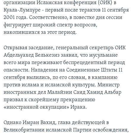
организации Исламская конференция (ОИК) в
Куала-Лумпуре - первый после терактов 11 сентября
Learning English
2001 года. Соответственно, в повестке дня сессии
фигурирует широкий спектр вопросов,
СОЦИАЛЬНЫЕ СЕТИ
накопившихся за этот период.
Открывая заседание, генеральный секретарь ОИК
Языки
Абдельуахед Белькезиз заявил, что мусульмане
всего мира переживают беспрецедентный период
опасности. Нападения на Соединенные Штаты 11
сентября вылились, по его словам, в кампанию
против ислама и исламской культуры. Министр
иностранных дел Малайзии Саид Хамид Альбар
призвал к скорейшему прекращению
«иностранной оккупации» Ирака.
Однако Имран Вахид, глава действующей в
Великобритании исламской Партии освобождения,