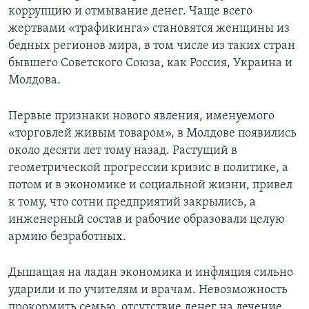
коррупцию и отмывание денег. Чаще всего
Learning English
жертвами «трафикинга» становятся женщины из
бедных регионов мира, в том числе из таких стран
СОЦИАЛЬНЫЕ СЕТИ
бывшего Советского Союза, как Россия, Украина и
Молдова.
Первые признаки нового явления, именуемого
Языки
«торговлей живым товаром», в Молдове появились
около десяти лет тому назад. Растущий в
геометрической прогрессии кризис в политике, а
потом и в экономике и социальной жизни, привел
к тому, что сотни предприятий закрылись, а
инженерный состав и рабочие образовали целую
армию безработных.
Дышащая на ладан экономика и инфляция сильно
ударили и по учителям и врачам. Невозможность
прокормить семью, отсутствие денег на лечение