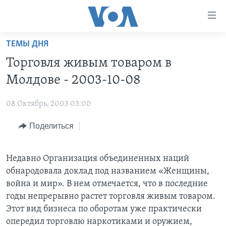
Линки
доступности
Перейти
ТЕМЫ ДНЯ
на
ГЛАВНОЕ
Торговля живым товаром в
основной
ПРОГРАММЫ
контент
Молдове - 2003-10-08
ПРОЕКТЫ
Перейти
АМЕРИКА
к
08 Октябрь, 2003 03:00
ЭКСПЕРТИЗА
НОВОСТИ ЗА МИНУТУ
УЧИМ АНГЛИЙСКИЙ
основной
Поделиться
ИНТЕРВЬЮ
ИТОГИ
НАША АМЕРИКАНСКАЯ ИСТОРИЯ
навигации
Перейти
ФАКТЫ ПРОТИВ ФЕЙКОВ
ПОЧЕМУ ЭТО ВАЖНО?
А КАК В АМЕРИКЕ?
в
Недавно Организация объединенных наций
ЗА СВОБОДУ ПРЕССЫ
ДИСКУССИЯ VOA
АРТЕФАКТЫ
поиск
обнародовала доклад под названием «Женщины,
УЧИМ АНГЛИЙСКИЙ
ДЕТАЛИ
АМЕРИКАНСКИЕ ГОРОДКИ
война и мир». В нем отмечается, что в последние
годы непрерывно растет торговля живым товаром.
ВИДЕО
НЬЮ-ЙОРК NEW YORK
ТЕСТЫ
Этот вид бизнеса по оборотам уже практически
ПОДПИСКА НА НОВОСТИ
АМЕРИКА. БОЛЬШОЕ ПУТЕШЕСТВИЕ
опередил торговлю наркотиками и оружием,