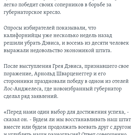
легко победит своих соперников в борьбе за
Learning English
губернаторское кресло.
СОЦИАЛЬНЫЕ СЕТИ
Опросы избирателей показывали, что
калифорнийцы уже несколько недель назад
решили убрать Дэвиса, и восемь из десяти человек
выражали недовольство экономикой штата.
Языки
После выступления Грея Дэвиса, признавшего свое
поражение, Арнольд Шварценеггер и его
сторонники праздновали победу в одном из отелей
Лос-Анджелеса, где новоизбранный губернатор
сделал ряд заявлений.
«Перед нами один выбор для достижения успеха, -
сказал он. - Будем ли мы восстанавливать наш штат
вместе или будем продолжать воевать друг с другом
и углублять наши разногласия? Ответ совершенно