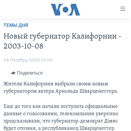
Линки
доступности
Перейти
ТЕМЫ ДНЯ
на
ГЛАВНОЕ
Новый губернатор Калифорнии -
основной
ПРОГРАММЫ
контент
2003-10-08
ПРОЕКТЫ
Перейти
АМЕРИКА
к
08 Октябрь, 2003 03:00
ЭКСПЕРТИЗА
НОВОСТИ ЗА МИНУТУ
УЧИМ АНГЛИЙСКИЙ
основной
Поделиться
ИНТЕРВЬЮ
ИТОГИ
НАША АМЕРИКАНСКАЯ ИСТОРИЯ
навигации
Перейти
ФАКТЫ ПРОТИВ ФЕЙКОВ
Жители Калифорнии выбрали своим новым
ПОЧЕМУ ЭТО ВАЖНО?
А КАК В АМЕРИКЕ?
в
губернатором актера Арнольда Шварценеггера.
ЗА СВОБОДУ ПРЕССЫ
ДИСКУССИЯ VOA
АРТЕФАКТЫ
поиск
УЧИМ АНГЛИЙСКИЙ
ДЕТАЛИ
АМЕРИКАНСКИЕ ГОРОДКИ
Еще до того как начали поступать официальные
данные о голосовании, телекомпании уверенно
ВИДЕО
НЬЮ-ЙОРК NEW YORK
ТЕСТЫ
предсказывали, что губернатор-демократ Дэвис
ПОДПИСКА НА НОВОСТИ
АМЕРИКА. БОЛЬШОЕ ПУТЕШЕСТВИЕ
будет отозван, а республиканец Шварценеггер