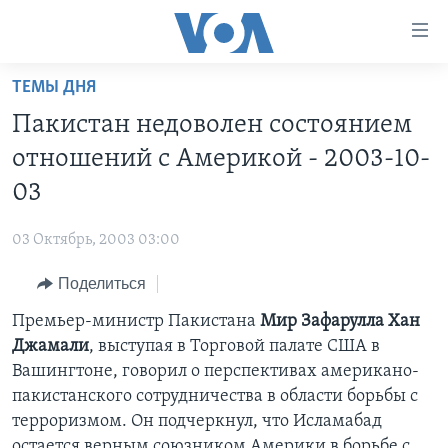
Линки
доступности
Перейти
ТЕМЫ ДНЯ
на
ГЛАВНОЕ
Пакистан недоволен состоянием
основной
ПРОГРАММЫ
контент
отношений с Америкой - 2003-10-
ПРОЕКТЫ
Перейти
АМЕРИКА
03
к
ЭКСПЕРТИЗА
НОВОСТИ ЗА МИНУТУ
УЧИМ АНГЛИЙСКИЙ
основной
03 Октябрь, 2003 03:00
ИНТЕРВЬЮ
ИТОГИ
НАША АМЕРИКАНСКАЯ ИСТОРИЯ
навигации
Перейти
Поделиться
ФАКТЫ ПРОТИВ ФЕЙКОВ
ПОЧЕМУ ЭТО ВАЖНО?
А КАК В АМЕРИКЕ?
в
Премьер-министр Пакистана
Мир Зафарулла Хан
ЗА СВОБОДУ ПРЕССЫ
ДИСКУССИЯ VOA
АРТЕФАКТЫ
поиск
Джамали
, выступая в Торговой палате США в
УЧИМ АНГЛИЙСКИЙ
ДЕТАЛИ
АМЕРИКАНСКИЕ ГОРОДКИ
Вашингтоне, говорил о перспективах американо-
ВИДЕО
пакистанского сотрудничества в области борьбы с
НЬЮ-ЙОРК NEW YORK
ТЕСТЫ
терроризмом. Он подчеркнул, что Исламабад
ПОДПИСКА НА НОВОСТИ
АМЕРИКА. БОЛЬШОЕ ПУТЕШЕСТВИЕ
остается верным союзником Америки в борьбе с