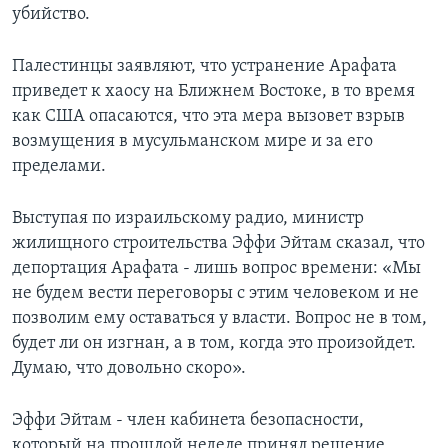
убийство.
Learning English
Палестинцы заявляют, что устранение Арафата
СОЦИАЛЬНЫЕ СЕТИ
приведет к хаосу на Ближнем Востоке, в то время
как США опасаются, что эта мера вызовет взрыв
возмущения в мусульманском мире и за его
пределами.
Языки
Выступая по израильскому радио, министр
жилищного строительства Эффи Эйтам сказал, что
депортация Арафата - лишь вопрос времени: «Мы
не будем вести переговоры с этим человеком и не
позволим ему оставаться у власти. Вопрос не в том,
будет ли он изгнан, а в том, когда это произойдет.
Думаю, что довольно скоро».
Эффи Эйтам - член кабинета безопасности,
который на прошлой неделе принял решение