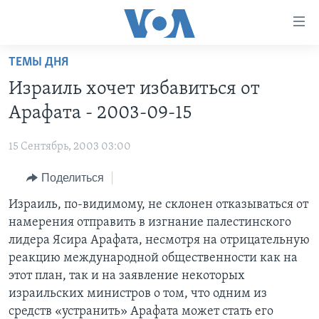
Линки
доступности
Перейти
ТЕМЫ ДНЯ
на
ГЛАВНОЕ
Израиль хочет избавиться от
основной
ПРОГРАММЫ
контент
Арафата - 2003-09-15
ПРОЕКТЫ
Перейти
АМЕРИКА
к
15 Сентябрь, 2003 03:00
ЭКСПЕРТИЗА
НОВОСТИ ЗА МИНУТУ
УЧИМ АНГЛИЙСКИЙ
основной
Поделиться
ИНТЕРВЬЮ
ИТОГИ
НАША АМЕРИКАНСКАЯ ИСТОРИЯ
навигации
Перейти
ФАКТЫ ПРОТИВ ФЕЙКОВ
Израиль, по-видимому, не склонен отказываться от
ПОЧЕМУ ЭТО ВАЖНО?
А КАК В АМЕРИКЕ?
в
намерения отправить в изгнание палестинского
ЗА СВОБОДУ ПРЕССЫ
ДИСКУССИЯ VOA
АРТЕФАКТЫ
поиск
лидера Ясира Арафата, несмотря на отрицательную
УЧИМ АНГЛИЙСКИЙ
ДЕТАЛИ
АМЕРИКАНСКИЕ ГОРОДКИ
реакцию международной общественности как на
этот план, так и на заявление некоторых
ВИДЕО
НЬЮ-ЙОРК NEW YORK
ТЕСТЫ
израильских министров о том, что одним из
ПОДПИСКА НА НОВОСТИ
АМЕРИКА. БОЛЬШОЕ ПУТЕШЕСТВИЕ
средств «устранить» Арафата может стать его