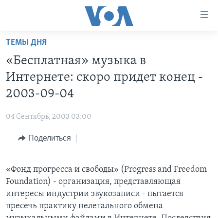
Линки
доступности
Перейти
ТЕМЫ ДНЯ
на
ГЛАВНОЕ
«Бесплатная» музыка в
основной
ПРОГРАММЫ
контент
Интернете: скоро придет конец -
ПРОЕКТЫ
Перейти
АМЕРИКА
2003-09-04
к
ЭКСПЕРТИЗА
НОВОСТИ ЗА МИНУТУ
УЧИМ АНГЛИЙСКИЙ
основной
04 Сентябрь, 2003 03:00
ИНТЕРВЬЮ
ИТОГИ
НАША АМЕРИКАНСКАЯ ИСТОРИЯ
навигации
Перейти
Поделиться
ФАКТЫ ПРОТИВ ФЕЙКОВ
ПОЧЕМУ ЭТО ВАЖНО?
А КАК В АМЕРИКЕ?
в
ЗА СВОБОДУ ПРЕССЫ
ДИСКУССИЯ VOA
АРТЕФАКТЫ
поиск
«Фонд прогресса и свободы» (Progress and Freedom
УЧИМ АНГЛИЙСКИЙ
ДЕТАЛИ
АМЕРИКАНСКИЕ ГОРОДКИ
Foundation) - организация, представляющая
ВИДЕО
НЬЮ-ЙОРК NEW YORK
ТЕСТЫ
интересы индустрии звукозаписи - пытается
пресечь практику нелегального обмена
ПОДПИСКА НА НОВОСТИ
АМЕРИКА. БОЛЬШОЕ ПУТЕШЕСТВИЕ