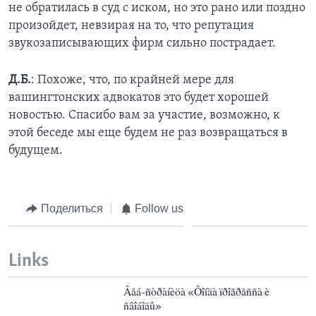
не обратилась в суд с иском, но это рано или поздно
произойдет, невзирая на то, что репутация
звукозаписывающих фирм сильно пострадает.
Д.Б.
: Похоже, что, по крайней мере для
вашингтонских адвокатов это будет хорошей
новостью. Спасибо вам за участие, возможно, к
этой беседе мы еще будем не раз возвращаться в
будущем.
Поделиться
Follow us
Links
Âåá-ñòðàíèöà «Ôîíäà ïðîãðåññà è
ñâîáîäû»