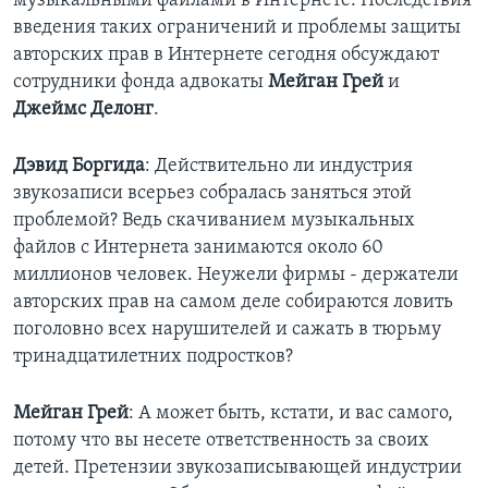
музыкальными файлами в Интернете. Последствия
введения таких ограничений и проблемы защиты
Learning English
авторских прав в Интернете сегодня обсуждают
сотрудники фонда адвокаты
Мейган Грей
и
СОЦИАЛЬНЫЕ СЕТИ
Джеймс Делонг
.
Дэвид Боргида
: Действительно ли индустрия
звукозаписи всерьез собралась заняться этой
Языки
проблемой? Ведь скачиванием музыкальных
файлов с Интернета занимаются около 60
миллионов человек. Неужели фирмы - держатели
авторских прав на самом деле собираются ловить
поголовно всех нарушителей и сажать в тюрьму
тринадцатилетних подростков?
Мейган Грей
: А может быть, кстати, и вас самого,
потому что вы несете ответственность за своих
детей. Претензии звукозаписывающей индустрии