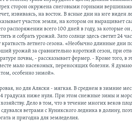
 трех сторон окружена снеговыми горными вершинами
ет, извиваясь, на восток. В ясные дни на юге виден 
казывает участок земли, на котором он выращивает са
его распоряжении всего 100 дней в году, за которые о
тить и собрать урожай. Зато солнце здесь светит 24 час
 краткость летнего сезона. «Необычно длинные дни п
оший урожай за сравнительно короткий сезон, при от
атуре почвы, - рассказывает фермер. - Кроме того, в э
есте мало насекомых, переносящих болезни. Я думаю, 
ом, особенно зимой».
ровая, но для Аляски - мягкая. В среднем в зимние ме
14 градусах ниже нуля. При этом снежные зимы и мор
озяйству. Дело в том, что в течение многих веков пл
 сдувался ветрами с Куникского ледника в долину, поэ
огата и пригодна для земледелия.