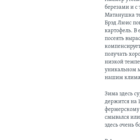
березами и с
Матанушка теч
Брэд Люис по
картофель. В 
посеять вырас
компенсирует
получать хор
низкой темпер
уникальном м
нашим климат
Зима здесь су
держится на 
фермерскому х
смывался или
здесь очень б