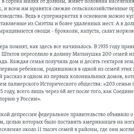
 в сорока милях от долины, живет половина населения
к, и всем им нравятся свежие сельскохозяйственные п
изводства. Ведь в супермаркетах в основном можно ку
тавляемые из Сиэттла и более удаленных мест. А в до
ращиваются овощи - брокколи, капуста, салат морков
а помнят, как здесь все начиналось. В 1935 году прав
Штатов переселило в долину Матанушка 200 семей из
ада. Каждая семья получила дом и десять гектаров зе
первым ребенком, родившимся в одной из семей этих 
ой рассказ в одном из первых колониальных домов, ко
еем палмерского Исторического общества: «203 семьи 
35 году, всего лишь через 68 лет после того, как Соед
торию у России».
икой депрессии федеральное правительство объявило о
м, целью которых было поставить американцев на ног
селение около 11 тысяч семей в районы, где они могли