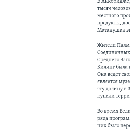
В Анкоридже,
тысяч челове
местного про
продукты, дос
Матанушка вы
Жители Палмер
Соединенных 
Среднего Зап
Килинг была 
Она ведет св
является муз
эту долину в 
купили терри
Во время Вел
ряда програм
них было пере