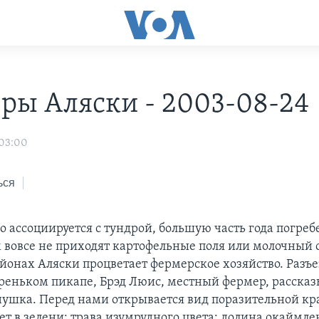
ры Аляски - 2003-08-24
 03:00
ься
о ассоциируется с тундрой, большую часть года погреб
 вовсе не приходят картофельные поля или молочный с
йонах Аляски процветает фермерское хозяйство. Разъе
ареньком пикапе, Брэд Люис, местный фермер, рассказ
ушка. Перед нами открывается вид поразительной кра
ет в зелени; трава изумрудного цвета; долина окаймл