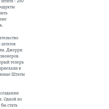
 штата - 250
родукты
пить
лине
ь.
ительство
 штатов
мли. Джерри
пионеров.
торый теперь
приехали в
иненные Штаты
 создании
и. Одной из
 бы стать