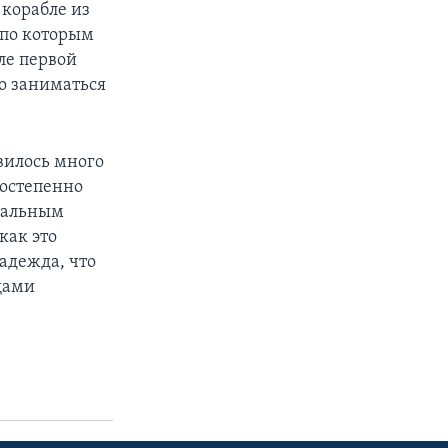
корабле из
 по которым
ле первой
но заниматься
вилось много
постепенно
ральным
как это
надежда, что
щами