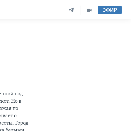
ЭФИР
енной под
кот. Но в
зжая по
ывает о
соты. Город
ена белыми