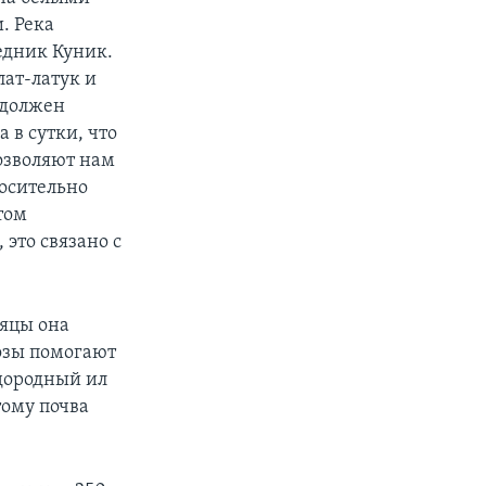
. Река
ледник Куник.
лат-латук и
н должен
а в сутки, что
озволяют нам
носительно
том
это связано с
сяцы она
озы помогают
одородный ил
тому почва