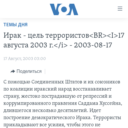
Линки
доступности
Перейти
ТЕМЫ ДНЯ
на
ГЛАВНОЕ
Ирак - цель террористов<BR><I>17
основной
ПРОГРАММЫ
контент
августа 2003 г.</i> - 2003-08-17
ПРОЕКТЫ
Перейти
АМЕРИКА
к
17 Август, 2003 03:00
ЭКСПЕРТИЗА
НОВОСТИ ЗА МИНУТУ
УЧИМ АНГЛИЙСКИЙ
основной
Поделиться
ИНТЕРВЬЮ
ИТОГИ
НАША АМЕРИКАНСКАЯ ИСТОРИЯ
навигации
Перейти
ФАКТЫ ПРОТИВ ФЕЙКОВ
С помощью Соединенных Штатов и их союзников
ПОЧЕМУ ЭТО ВАЖНО?
А КАК В АМЕРИКЕ?
в
по коалиции иракский народ восстанавливает
ЗА СВОБОДУ ПРЕССЫ
ДИСКУССИЯ VOA
АРТЕФАКТЫ
поиск
страну, жестоко пострадавшую от репрессий и
УЧИМ АНГЛИЙСКИЙ
ДЕТАЛИ
АМЕРИКАНСКИЕ ГОРОДКИ
коррумпированного правления Саддама Хуссейна,
длившегося несколько десятилетий. Идет
ВИДЕО
НЬЮ-ЙОРК NEW YORK
ТЕСТЫ
построение демократического Ирака. Террористы
ПОДПИСКА НА НОВОСТИ
АМЕРИКА. БОЛЬШОЕ ПУТЕШЕСТВИЕ
прикладывают все усилия, чтобы этого не