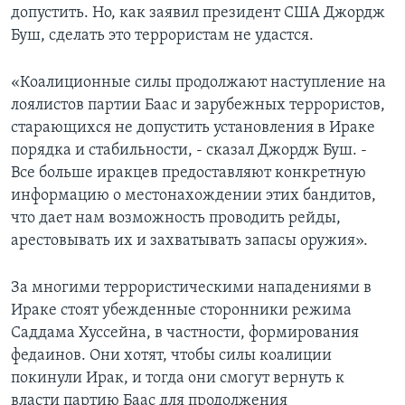
допустить. Но, как заявил президент США Джордж
Learning English
Буш, сделать это террористам не удастся.
СОЦИАЛЬНЫЕ СЕТИ
«Коалиционные силы продолжают наступление на
лоялистов партии Баас и зарубежных террористов,
старающихся не допустить установления в Ираке
порядка и стабильности, - сказал Джордж Буш. -
Языки
Все больше иракцев предоставляют конкретную
информацию о местонахождении этих бандитов,
что дает нам возможность проводить рейды,
арестовывать их и захватывать запасы оружия».
За многими террористическими нападениями в
Ираке стоят убежденные сторонники режима
Саддама Хуссейна, в частности, формирования
федаинов. Они хотят, чтобы силы коалиции
покинули Ирак, и тогда они смогут вернуть к
власти партию Баас для продолжения