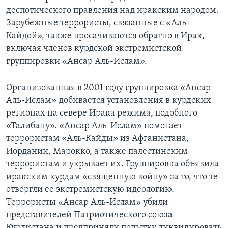
деспотического правления над иракским народом.
Зарубежные террористы, связанные с «Аль-
Кайдой», также просачиваются обратно в Ирак,
включая членов курдской экстремистской
группировки «Ансар Аль-Ислам».
Организованная в 2001 году группировка «Ансар
Аль-Ислам» добивается установления в курдских
регионах на севере Ирака режима, подобного
«Талибану». «Ансар Аль-Ислам» помогает
террористам «Аль-Кайды» из Афганистана,
Иордании, Марокко, а также палестинским
террористам и укрывает их. Группировка объявила
иракским курдам «священную войну» за то, что те
отвергли ее экстремистскую идеологию.
Террористы «Ансар Аль-Ислам» убили
представителей Патриотического союза
Курдистана и предприняли попытку ликвидировать