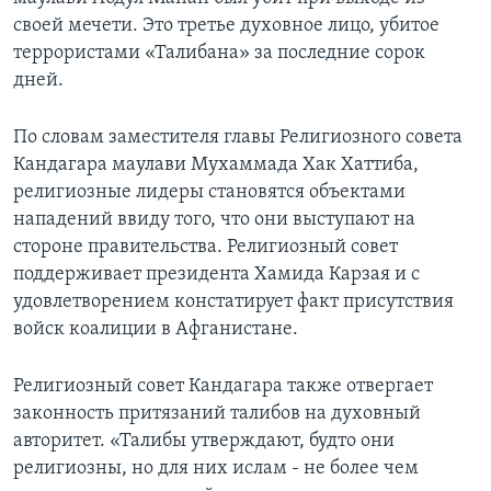
своей мечети. Это третье духовное лицо, убитое
Learning English
террористами «Талибана» за последние сорок
дней.
СОЦИАЛЬНЫЕ СЕТИ
По словам заместителя главы Религиозного совета
Кандагара маулави Мухаммада Хак Хаттиба,
религиозные лидеры становятся объектами
Языки
нападений ввиду того, что они выступают на
стороне правительства. Религиозный совет
поддерживает президента Хамида Карзая и с
удовлетворением констатирует факт присутствия
войск коалиции в Афганистане.
Религиозный совет Кандагара также отвергает
законность притязаний талибов на духовный
авторитет. «Талибы утверждают, будто они
религиозны, но для них ислам - не более чем