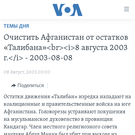
Линки
доступности
Перейти
ТЕМЫ ДНЯ
на
ГЛАВНОЕ
Очистить Афганистан от остатков
основной
ПРОГРАММЫ
контент
«Талибана»<br><i>8 августа 2003
ПРОЕКТЫ
Перейти
АМЕРИКА
г.</i> - 2003-08-08
к
ЭКСПЕРТИЗА
НОВОСТИ ЗА МИНУТУ
УЧИМ АНГЛИЙСКИЙ
основной
08 Август, 2003 03:00
ИНТЕРВЬЮ
ИТОГИ
НАША АМЕРИКАНСКАЯ ИСТОРИЯ
навигации
Перейти
Поделиться
ФАКТЫ ПРОТИВ ФЕЙКОВ
ПОЧЕМУ ЭТО ВАЖНО?
А КАК В АМЕРИКЕ?
в
Остатки движения «Талибан» изредка нападают на
ЗА СВОБОДУ ПРЕССЫ
ДИСКУССИЯ VOA
АРТЕФАКТЫ
поиск
коалиционные и правительственные войска на юге
УЧИМ АНГЛИЙСКИЙ
ДЕТАЛИ
АМЕРИКАНСКИЕ ГОРОДКИ
Афганистана. Головорезы устраивают покушения
ВИДЕО
на мусульманское духовенство в провинции
НЬЮ-ЙОРК NEW YORK
ТЕСТЫ
Кандагар. Член местного религиозного совета
ПОДПИСКА НА НОВОСТИ
АМЕРИКА. БОЛЬШОЕ ПУТЕШЕСТВИЕ
маулави Абдул Манан был убит при выходе из