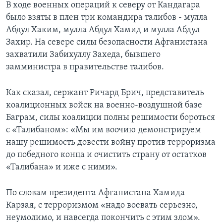
В ходе военных операций к северу от Кандагара
было взяты в плен три командира талибов - мулла
Абдул Хаким, мулла Абдул Хамид и мулла Абдул
Захир. На севере силы безопасности Афганистана
захватили Забихуллу Захеда, бывшего
замминистра в правительстве талибов.
Как сказал, сержант Ричард Брич, представитель
коалиционных войск на военно-воздушной базе
Баграм, силы коалиции полны решимости бороться
с «Талибаном»: «Мы им воочию демонстрируем
нашу решимость довести войну против терроризма
до победного конца и очистить страну от остатков
«Талибана» и иже с ними».
По словам президента Афганистана Хамида
Карзая, с терроризмом «надо воевать серьезно,
неумолимо, и навсегда покончить с этим злом».