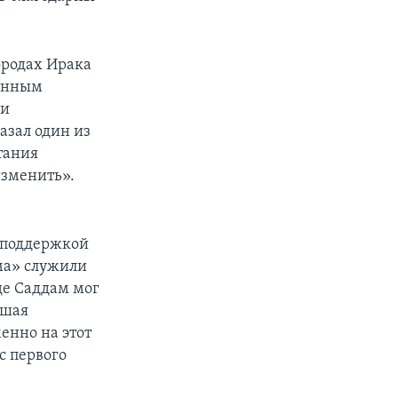
ородах Ирака
ненным
 и
азал один из
тания
изменить».
 поддержкой
ма» служили
где Саддам мог
ьшая
енно на этот
с первого