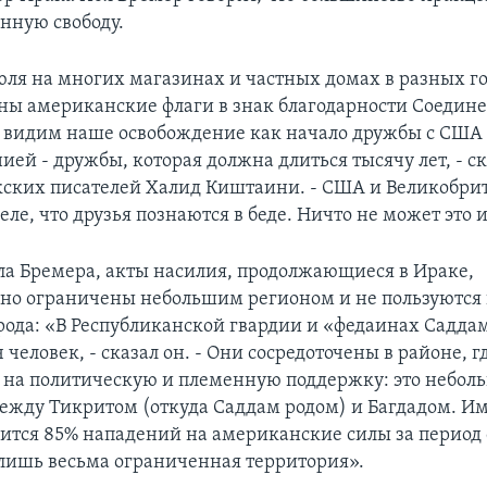
енную свободу.
юля на многих магазинах и частных домах в разных г
ы американские флаги в знак благодарности Соеди
видим наше освобождение как начало дружбы с США
ей - дружбы, которая должна длиться тысячу лет, - ск
ских писателей Халид Киштаини. - США и Великобри
еле, что друзья познаются в беде. Ничто не может это 
ла Бремера, акты насилия, продолжающиеся в Ираке,
но ограничены небольшим регионом и не пользуются
рода: «В Республиканской гвардии и «федаинах Садда
 человек, - сказал он. - Они сосредоточены в районе, 
 на политическую и племенную поддержку: это небол
ежду Тикритом (откуда Саддам родом) и Багдадом. Им
ится 85% нападений на американские силы за период 
 лишь весьма ограниченная территория».