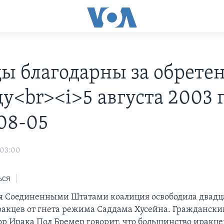
ы благодарны за обрете
у<br><i>5 августа 2003 г.
08-05
 03:00
ься
я Соединенными Штатами коалиция освободила двадца
акцев от гнета режима Саддама Хусейна. Граждански
р Ирака Пол Бремер говорит, что большинство иракце