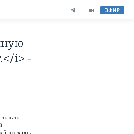
ЭФИР
нную
</i> -
ть пять
й
в благодарны