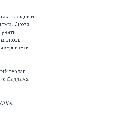
ших городов и
иями. Снова
лучать
ем вновь
ниверситеты
кий геолог
го: Саддама
 США.