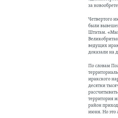
за новообрет
Четвертого и
были вывешен
Штатам. «Мы 
Великобритани
ведущих ирак
доказали на д
По словам По
территориаль
иракского на
десятки тысяч
рассчитывать
территория м
район приход
июня. Но это