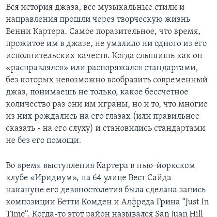
Вся история джаза, все музыкальные стили и
направления прошли через творческую жизнь
Бенни Картера. Самое поразительное, что время,
прожитое им в джазе, не умалило ни одного из его
исполнительских качеств. Когда слышишь как он
«расправлялся» или распоряжался стандартами,
без которых невозможно вообразить современный
джаз, понимаешь не только, какое бессчетное
количество раз они им играны, но и то, что многие
из них рождались на его глазах (или правильнее
сказать - на его слуху) и становились стандартами
не без его помощи.
Во время выступления Картера в нью-йоркском
клубе «Иридиум», на 64 улице Вест Сайда
накануне его девяностолетия была сделана запись
композиции Бетти Комден и Алфреда Грина “Just In
Time“. Когда-то этот район назывался San Juan Hill