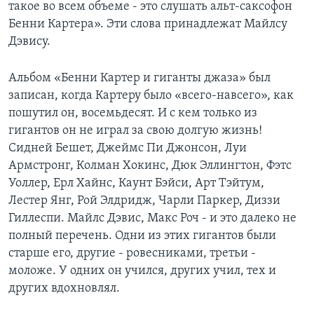
такое во всем объеме - это слушать альт-саксофон
Бенни Картера». Эти слова принадлежат Майлсу
Дэвису.
Альбом «Бенни Картер и гиганты джаза» был
записан, когда Картеру было «всего-навсего», как
пошутил он, восемьдесят. И с кем только из
гигантов он не играл за свою долгую жизнь!
Сидней Бешет, Джеймс Пи Джонсон, Луи
Армстронг, Колман Хокинс, Дюк Эллингтон, Фэтс
Уоллер, Ерл Хайнс, Каунт Бэйси, Арт Тэйтум,
Лестер Янг, Рой Элдридж, Чарли Паркер, Диззи
Гиллеспи. Майлс Дэвис, Макс Роч - и это далеко не
полный перечень. Одни из этих гигантов были
старше его, другие - ровесниками, третьи -
моложе. У одних он учился, других учил, тех и
других вдохновлял.