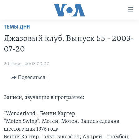
Линки
доступности
Перейти
ТЕМЫ ДНЯ
на
ГЛАВНОЕ
Джазовый клуб. Выпуск 55 - 2003-
основной
ПРОГРАММЫ
контент
07-20
ПРОЕКТЫ
Перейти
АМЕРИКА
к
20 Июль, 2003 03:00
ЭКСПЕРТИЗА
НОВОСТИ ЗА МИНУТУ
УЧИМ АНГЛИЙСКИЙ
основной
Поделиться
ИНТЕРВЬЮ
ИТОГИ
НАША АМЕРИКАНСКАЯ ИСТОРИЯ
навигации
Перейти
ФАКТЫ ПРОТИВ ФЕЙКОВ
ПОЧЕМУ ЭТО ВАЖНО?
А КАК В АМЕРИКЕ?
в
Записи, звучащие в программе:
ЗА СВОБОДУ ПРЕССЫ
ДИСКУССИЯ VOA
АРТЕФАКТЫ
поиск
УЧИМ АНГЛИЙСКИЙ
ДЕТАЛИ
АМЕРИКАНСКИЕ ГОРОДКИ
“Wonderland”. Бенни Картер
“Moten Swing”. Мотен, Мотен. Запись сделана
ВИДЕО
НЬЮ-ЙОРК NEW YORK
ТЕСТЫ
шестого мая 1976 года
ПОДПИСКА НА НОВОСТИ
АМЕРИКА. БОЛЬШОЕ ПУТЕШЕСТВИЕ
Бенни Картер - альт-саксофон; Ал Грей - тромбон;