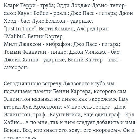
Кларк Терри - труба; Эдди Локджо Дэвис- тенор-
Learning English
сакс; Каунт Бейси - рояль; Джо Пасс - гитара; Джон
Херд - бас; Луис Беллсон - ударные.
СОЦИАЛЬНЫЕ СЕТИ
“Just In Time“. Бетти Комден, Алфред Грин
“Malibu”. Бенни Картер
Милт Джаксон - вибрафон; Джо Пасс - гитара;
Томми Фланаган - пиано; Джон Уильямс - бас;
Языки
Джейк Ханна - ударные; Бенни Картер - альт-
саксофон.
Сегодняшнюю встречу Джазового клуба мы
посвящаем памяти Бенни Картера, которого сам
Эллингтон называл не иначе как «королем». Ему
вторил Луи Армстронг: «У нас есть герцог - Дюк
Эллингтон, граф - Каунт Бэйси, еще один граф - Ерл
Хайнс… А по мне, так к ним следует добавить и имя
Бенни. Все, кто знает его, зовут его «королем». Он и
есть король».