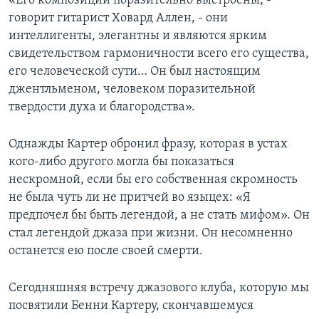
«Его композиции поразительно выстроены, -
говорит гитарист Ховард Аллен, - они
интеллигенты, элегантны и являются ярким
свидетельством гармоничности всего его существа,
его человеческой сути… Он был настоящим
джентльменом, человеком поразительной
твердости духа и благородства».
Однажды Картер обронил фразу, которая в устах
кого-либо другого могла бы показаться
нескромной, если бы его собственная скромность
не была чуть ли не притчей во языцех: «Я
предпочел бы быть легендой, а не стать мифом». Он
стал легендой джаза при жизни. Он несомненно
останется ею после своей смерти.
Сегодняшняя встречу джазового клуба, которую мы
посвятили Бенни Картеру, скончавшемуся