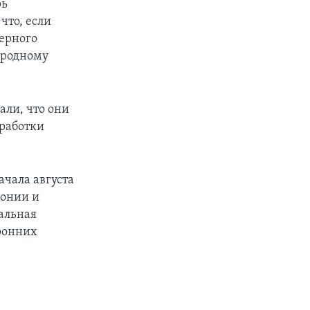
рь
что, если
ерного
ародному
ли, что они
еработки
ачала августа
понии и
альная
оронних