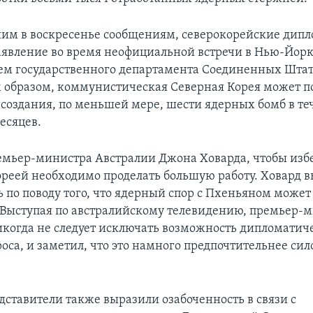
им в воскресенье сообщениям, северокорейские дип
заявление во время неофициальной встречи в Нью-Йорк
ем государственного департамента Соединенных Штато
м образом, коммунистическая Северная Корея может п
 создания, по меньшей мере, шести ядерных бомб в те
есяцев.
емьер-министра Австралии Джона Ховарда, чтобы изб
ореей необходимо проделать большую работу. Ховард 
 по поводу того, что ядерный спор с Пхеньяном может
 Выступая по австралийскому телевидению, премьер-
никогда не следует исключать возможность дипломатич
оса, и заметил, что это намного предпочтительнее сил
дставители также выразили озабоченность в связи с