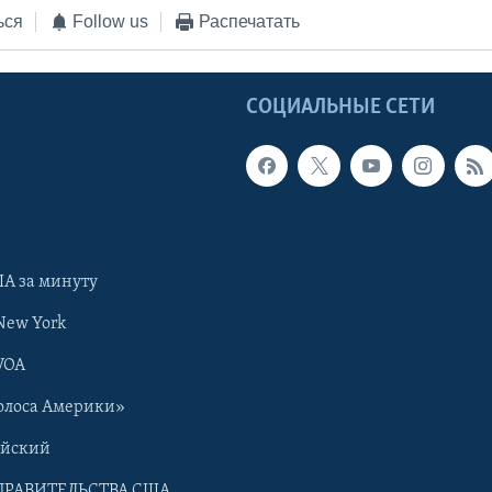
ься
Follow us
Распечатать
Ы
СОЦИАЛЬНЫЕ СЕТИ
А за минуту
New York
VOA
олоса Америки»
ийский
ПРАВИТЕЛЬСТВА США