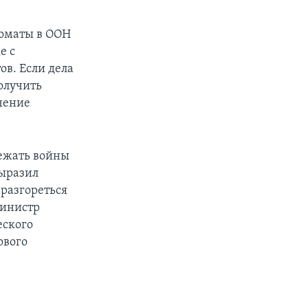
ломаты в ООН
е с
в. Если дела
олучить
чение
ежать войны
выразил
 разгореться
министр
еского
ового