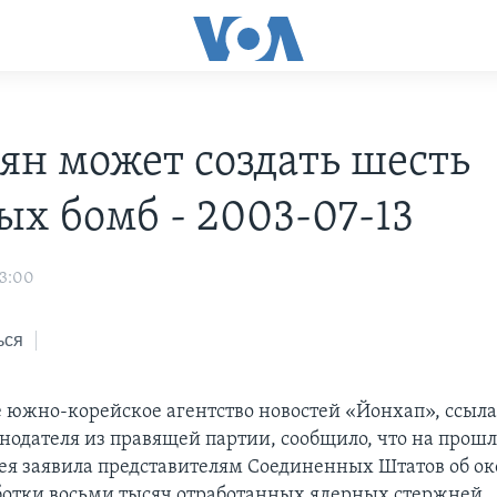
ян может создать шесть
ых бомб - 2003-07-13
03:00
ься
е южно-корейское агентство новостей «Йонхап», ссыла
нодателя из правящей партии, сообщило, что на прошл
ея заявила представителям Соединенных Штатов об о
отки восьми тысяч отработанных ядерных стержней.