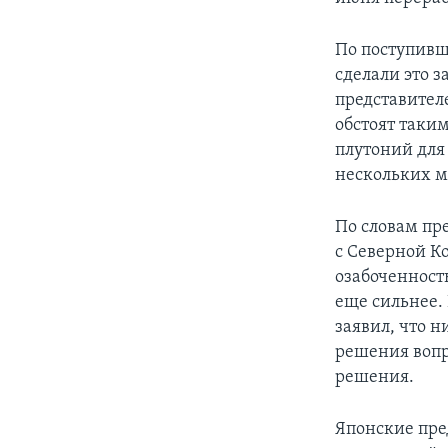
По поступивш
сделали это 
представител
обстоят таки
плутоний для
нескольких м
По словам пр
с Северной К
озабоченность
еще сильнее.
заявил, что 
решения вопр
решения.
Японские пре