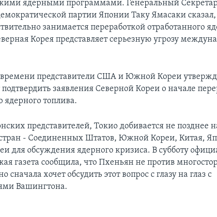
скими ядерными программами. Генеральный Секрета
емократической партии Японии Таку Ямасаки сказал, 
твительно занимается переработкой отработанного яд
Северная Корея представляет серьезную угрозу междун
 времени представители США и Южной Кореи утвержда
т подтвердить заявления Северной Кореи о начале пер
о ядерного топлива.
нских представителей, Токио добивается не позднее н
 стран - Соединенных Штатов, Южной Кореи, Китая, Я
еи для обсуждения ядерного кризиса. В субботу офици
кая газета сообщила, что Пхеньян не против многост
но сначала хочет обсудить этот вопрос с глазу на глаз с
ями Вашингтона.