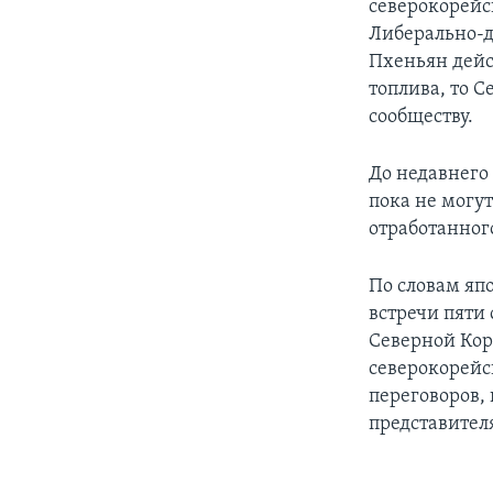
северокорей
Либерально-д
Пхеньян дейс
топлива, то 
сообществу.
До недавнего
пока не могу
отработанног
По словам япо
встречи пяти
Северной Кор
северокорейс
переговоров, 
представител