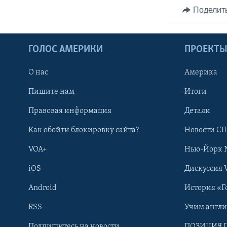
Поделит
ГОЛОС АМЕРИКИ
ПРОЕКТ
О нас
Америка
Пишите нам
Итоги
Правовая информация
Детали
Как обойти блокировку сайта?
Новости СШ
VOA+
Нью-Йорк 
iOS
Дискуссия 
Android
История «Г
RSS
Учим англ
Learning English
Подпишитесь на новости
ПОЗИЦИЯ 